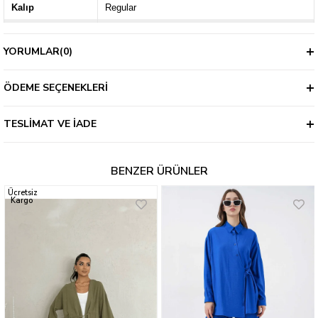
Kalıp
Regular
Kalınlık
İnce
YORUMLAR
(0)
ÖDEME SEÇENEKLERI
TESLIMAT VE İADE
BENZER ÜRÜNLER
Ücretsiz
Kargo