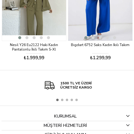
ın
Bıgdart 6752 Saks Kadın Ikılı Takım
Nesil Y26 Eu2118 Kahve Kadın E
l
İkili Takım S-Xl
₺1.299,99
₺1.999,99
1500 TL VE ÜZERİ
ÜCRETSİZ KARGO
KURUMSAL
MÜŞTERİ HİZMETLERİ