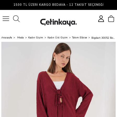
1500 TL ÜZERI KARGO BEDAVA - 12 TAKSIT SEÇENEĞI
0
Anasayfa
Moda
Kadın Giyim
Kadın Üst Giyim
Takım Elbise
Bigdart 30052 Bordo Kadın İkili Takım 36-42