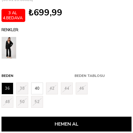
₺699,99
3 AL
4.BEDAVA
RENKLER:
BEDEN
BEDEN TABLOSU
36
38
40
42
44
46
48
50
52