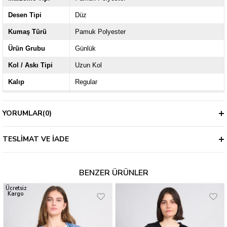
Desen Tipi
Düz
Kumaş Türü
Pamuk Polyester
Ürün Grubu
Günlük
Kol / Askı Tipi
Uzun Kol
Kalıp
Regular
Kalınlık
İnce
YORUMLAR
(0)
TESLIMAT VE İADE
BENZER ÜRÜNLER
Ücretsiz
Kargo