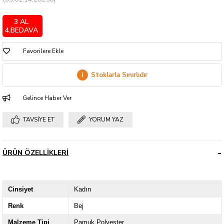
3 AL
4.BEDAVA
Favorilere Ekle
i
Stoklarla Sınırlıdır
Gelince Haber Ver
TAVSIYE ET
YORUM YAZ
ÜRÜN ÖZELLIKLERI
Cinsiyet
Kadın
Renk
Bej
Malzeme Tipi
Pamuk Polyester