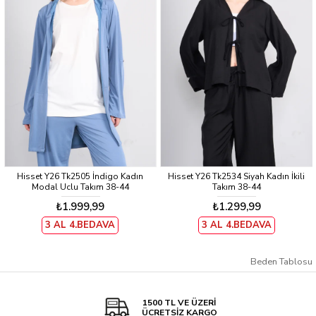
Hisset Y26 Tk2505 İndigo Kadın
Hisset Y26 Tk2534 Siyah Kadın İkili
Modal Uclu Takım 38-44
Takım 38-44
₺1.999,99
₺1.299,99
3 AL 4.BEDAVA
3 AL 4.BEDAVA
Beden Tablosu
1500 TL VE ÜZERİ
ÜCRETSİZ KARGO