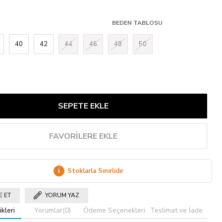
BEDEN TABLOSU
40
42
44
46
48
50
FAVORILERE EKLE
i
Stoklarla Sınırlıdır
E ET
YORUM YAZ
kleri
Yorumlar
(0)
Ödeme Seçenekleri
Teslimat ve İade