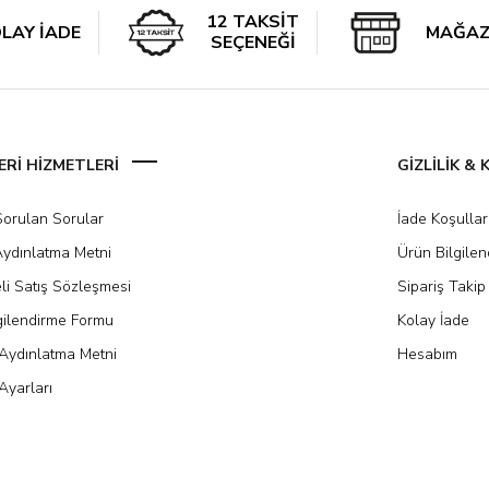
12 TAKSİT
LAY İADE
MAĞAZ
SEÇENEĞİ
Rİ HİZMETLERİ
GİZLİLİK &
Sorulan Sorular
İade Koşullar
ydınlatma Metni
Ürün Bilgile
li Satış Sözleşmesi
Sipariş Takip
gilendirme Formu
Kolay İade
Aydınlatma Metni
Hesabım
Ayarları