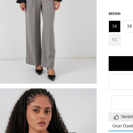
BEDEN
36
38
52
TAVSIY
Ürün Özelli