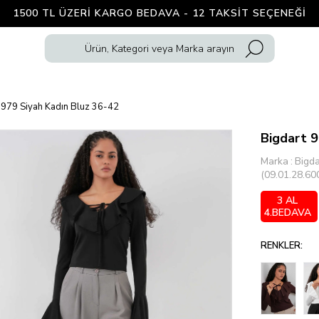
1500 TL ÜZERI KARGO BEDAVA - 12 TAKSIT SEÇENEĞI
 979 Siyah Kadın Bluz 36-42
Bigdart 9
Marka
:
Bigda
(09.01.28.60
3 AL
4.BEDAVA
RENKLER: