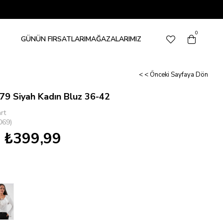
0
GÜNÜN FIRSATLARI
MAĞAZALARIMIZ
< < Önceki Sayfaya Dön
79 Siyah Kadın Bluz 36-42
rt
069)
₺399,99