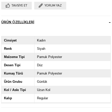
TAVSIYE ET
YORUM YAZ
ÜRÜN ÖZELLIKLERI
Cinsiyet
Kadın
Renk
Siyah
Malzeme Tipi
Pamuk Polyester
Desen Tipi
Düz
Kumaş Türü
Pamuk Polyester
Ürün Grubu
Günlük
Kol / Askı Tipi
Uzun Kol
Kalıp
Regular
Kalınlık
İnce