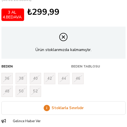
₺299,99
3 AL
4.BEDAVA
Ürün stoklarımızda kalmamıştır.
BEDEN
BEDEN TABLOSU
36
38
40
42
44
46
48
50
52
i
Stoklarla Sınırlıdır
Gelince Haber Ver