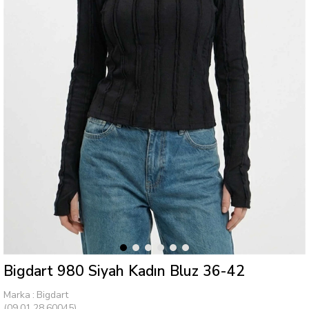
Bigdart 980 Siyah Kadın Bluz 36-42
Marka
:
Bigdart
(09.01.28.60045)