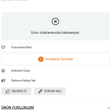
Ürün stoklarımızda kalmamıştır.
Favorilere Ekle
i
Stoklarla Sınırlıdır
İndirimli Ürün
Gelince Haber Ver
TAVSIYE ET
YORUM YAZ
ÜRÜN ÖZELLIKLERI