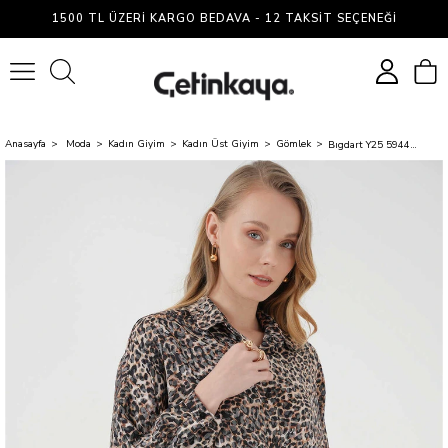
1500 TL ÜZERI KARGO BEDAVA - 12 TAKSIT SEÇENEĞI
0
Anasayfa
Moda
Kadın Giyim
Kadın Üst Giyim
Gömlek
Bıgdart Y25 5944 Kahve Kadın Tunık