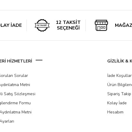
12 TAKSİT
LAY İADE
MAĞAZ
SEÇENEĞİ
Rİ HİZMETLERİ
GİZLİLİK &
Sorulan Sorular
İade Koşullar
ydınlatma Metni
Ürün Bilgile
li Satış Sözleşmesi
Sipariş Takip
gilendirme Formu
Kolay İade
Aydınlatma Metni
Hesabım
Ayarları