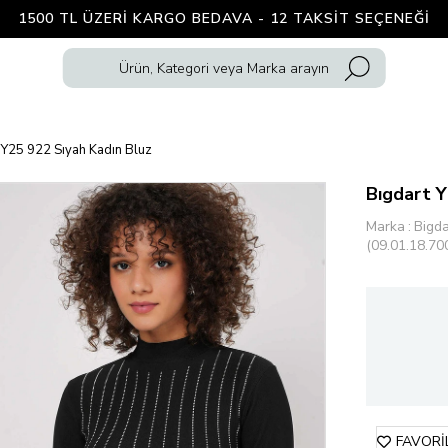
1500 TL ÜZERI KARGO BEDAVA - 12 TAKSIT SEÇENEĞI
 Y25 922 Sıyah Kadın Bluz
Bıgdart Y
Marka
:
Bigda
(09.01.18.70
FAVORI