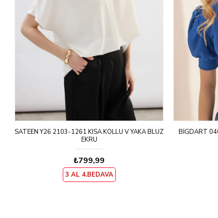
UZ
SATEEN Y26 2103-1261 KISA KOLLU V YAKA BLUZ
BIGDART 04
EKRU
₺799,99
3 AL 4.BEDAVA