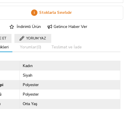
i
Stoklarla Sınırlıdır
İndirimli Ürün
Gelince Haber Ver
E ET
YORUM YAZ
kleri
Yorumlar
(0)
Teslimat ve İade
Kadın
Siyah
pi
Polyester
ü
Polyester
u
Orta Yaş