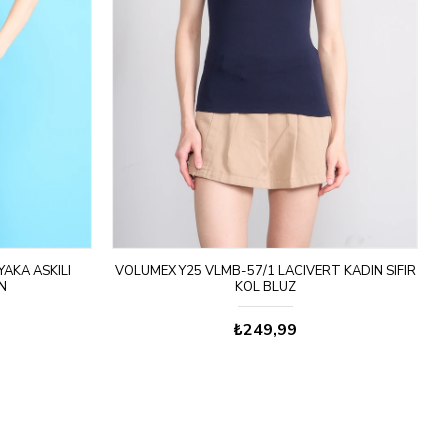
AKA ASKILI
VOLUMEX Y25 VLMB-57/1 LACIVERT KADIN SIFIR
V
N
KOL BLUZ
₺249,99