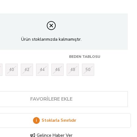
Ürün stoklarımızda kalmamıştır.
BEDEN TABLOSU
40
42
44
46
48
50
FAVORILERE EKLE
i
Stoklarla Sınırlıdır
Gelince Haber Ver