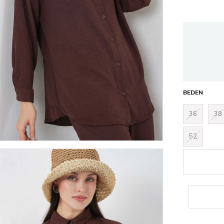
BEDEN
36
38
52