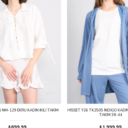
 NM-129 EKRU KADIN İKILI TAKIM
HISSET Y26 TK2505 İNDIGO KAD
TAKIM 38-44
₺899,99
₺1.999,99