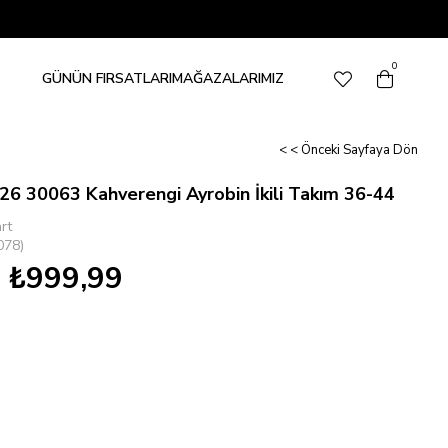
0
GÜNÜN FIRSATLARI
MAĞAZALARIMIZ
< < Önceki Sayfaya Dön
26 30063 Kahverengi Ayrobin İkili Takım 36-44
rt
078)
₺999,99