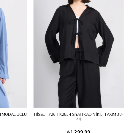
IN MODAL UCLU
HISSET Y26 TK2534 SIYAH KADIN İKILI TAKIM 38-
44
₺1.299,99