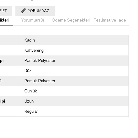
E ET
YORUM YAZ
kleri
Yorumlar
(0)
Ödeme Seçenekleri
Teslimat ve İade
Kadın
Kahverengi
pi
Pamuk Polyester
Düz
ü
Pamuk Polyester
u
Günlük
ipi
Uzun
Regular