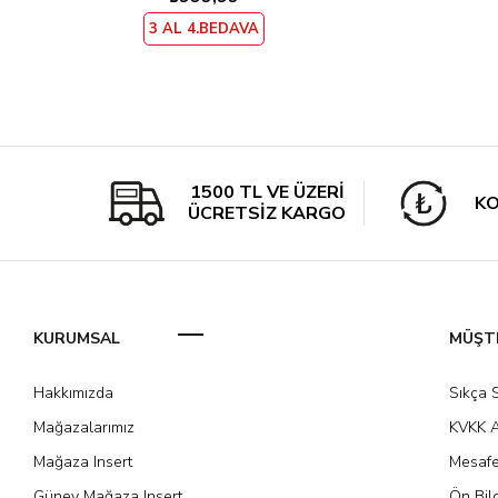
3 AL 4.BEDAVA
1500 TL VE ÜZERİ
KO
ÜCRETSİZ KARGO
KURUMSAL
MÜŞTE
Hakkımızda
Sıkça 
Mağazalarımız
KVKK A
Mağaza Insert
Mesafe
Güney Mağaza Insert
Ön Bil