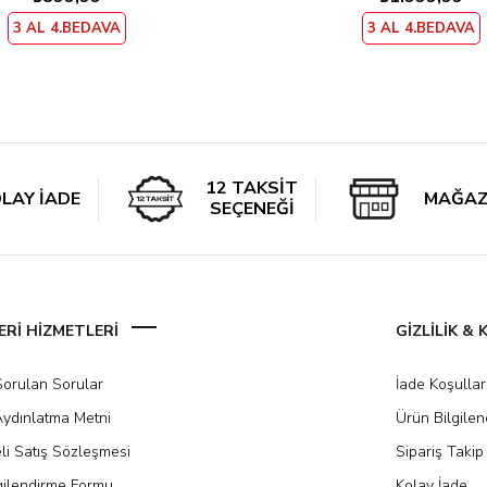
3 AL 4.BEDAVA
3 AL 4.BEDAVA
12 TAKSİT
LAY İADE
MAĞAZ
SEÇENEĞİ
Rİ HİZMETLERİ
GİZLİLİK &
Sorulan Sorular
İade Koşullar
ydınlatma Metni
Ürün Bilgile
li Satış Sözleşmesi
Sipariş Takip
gilendirme Formu
Kolay İade