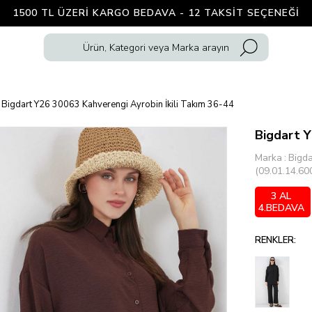
1500 TL ÜZERI KARGO BEDAVA - 12 TAKSIT SEÇENEĞI
Bigdart Y26 30063 Kahverengi Ayrobin İkili Takım 36-44
Bigdart Y
Marka
:
Bigda
(09.01.14.60
3 AL
4.BEDAVA
RENKLER: