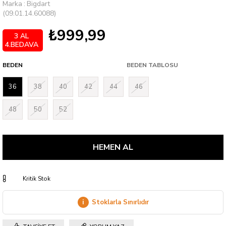
Marka
:
Bigdart
(09.01.14.60088)
₺999,99
3 AL
4.BEDAVA
BEDEN
BEDEN TABLOSU
36
38
40
42
44
46
48
50
52
Kritik Stok
i
Stoklarla Sınırlıdır