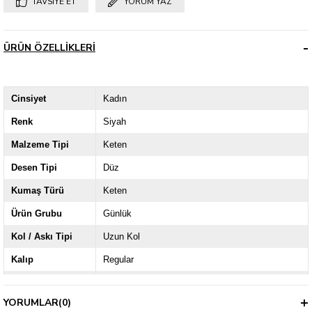
TAVSIYE ET
YORUM YAZ
ÜRÜN ÖZELLIKLERI
Cinsiyet
Kadın
Renk
Siyah
Malzeme Tipi
Keten
Desen Tipi
Düz
Kumaş Türü
Keten
Ürün Grubu
Günlük
Kol / Askı Tipi
Uzun Kol
Kalıp
Regular
Kalınlık
İnce
YORUMLAR
(0)