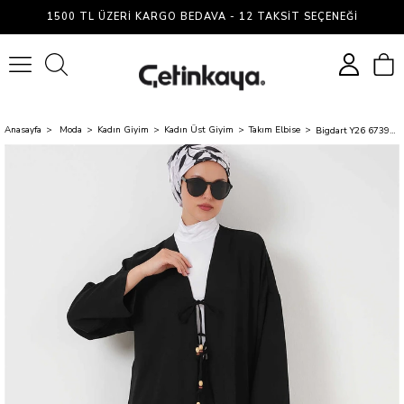
1500 TL ÜZERI KARGO BEDAVA - 12 TAKSIT SEÇENEĞI
0
Anasayfa
Moda
Kadın Giyim
Kadın Üst Giyim
Takım Elbise
Bigdart Y26 6739 Siyah Ayrobin Kimono İkili Takım 36-44