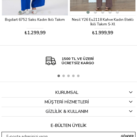
Bıgdart 6752 Saks Kadın Ikılı Takım
Nesil Y26 Eu2118 Kahve Kadın Eteklı
İkili Takım S-Xl
₺1.299,99
₺1.999,99
1500 TL VE ÜZERİ
ÜCRETSİZ KARGO
KURUMSAL
MÜŞTERİ HİZMETLERİ
GİZLİLİK & KULLANIM
E-BÜLTEN ÜYELİK
GÖNDER