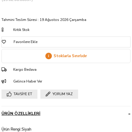
Tahmini Teslim Süresi
:
19 Ağustos 2026 Çarşamba
Kritik Stok
Favorilere Ekle
i
Stoklarla Sınırlıdır
Kargo Bedava
Gelince Haber Ver
TAVSIYE ET
YORUM YAZ
ÜRÜN ÖZELLIKLERI
Ürün Rengi:Siyah