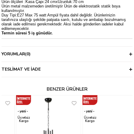
Ürün ölçüleri :Kasa Çapı:24 cmxUzunluk:70 cm
Ürün metal malzemeden üretilmiştir Ürün de elektrostatik statik boya
kullanılmıştır.
Duy Tipi:E27 Max 75 watt Ampül fiyata dahil değildir. Ürünlerinizin
tarafınıza ulaştığı şekilde patpata sarılı, kutulu ve ambalajı bozulmamış
olarak iade edilmesi gerekmektedir. Aksi halde gönderilen iadeler kabul
edilemeyecektir.
Termin süresi 5 iş günüdür.
YORUMLAR
(0)
TESLIMAT VE İADE
BENZER ÜRÜNLER
yeni
yeni
ürün
ürün
Ücretsiz
Ücretsiz
Kargo
Kargo