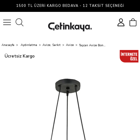
1500 TL ÜZERI KARGO BEDAVA - 12 TAKSIT SEÇENEĞI
0
Anasayfa
Aydınlatma
Avize, Sarkıt
Avize
Taşcan Avize Bondy 3 Lü Siyah Sarkıt Avize
Ücretsiz Kargo