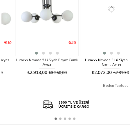
0
%10
%10
Lumexx Nevada 5 Li Siyah Beyaz Camlı
Lumexx Nevada 3 Lü Siyah Füme
Avize
Camlı Avize
₺2.913,00
₺2.072,00
₺3.250,00
₺2.310,00
Beden Tablosu
1500 TL VE ÜZERİ
ÜCRETSİZ KARGO