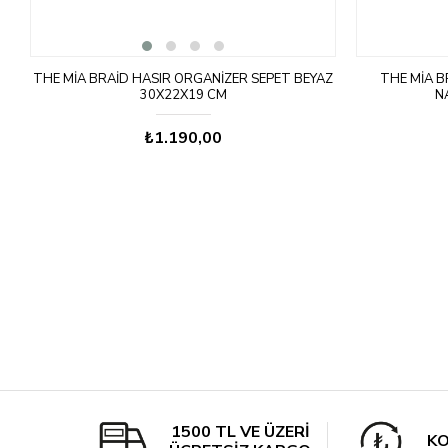
THE MIA BRAID HASIR ORGANIZER SEPET BEYAZ
THE MIA B
30X22X19 CM
N
₺1.190,00
1500 TL VE ÜZERİ
KO