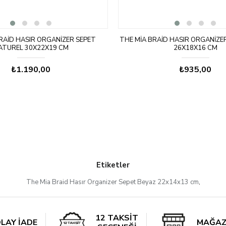
RAID HASIR ORGANIZER SEPET
THE MIA BRAID HASIR ORGANIZE
ATUREL 30X22X19 CM
26X18X16 CM
₺1.190,00
₺935,00
Etiketler
The Mia Braid Hasır Organizer Sepet Beyaz 22x14x13 cm
,
12 TAKSİT
LAY İADE
MAĞAZ