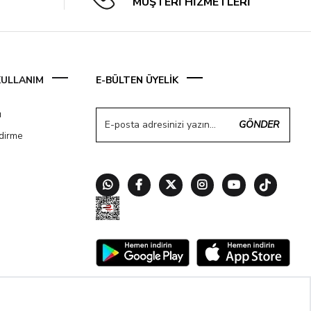
MÜŞTERİ HİZMETLERİ
 KULLANIM
E-BÜLTEN ÜYELİK
ı
GÖNDER
ndirme