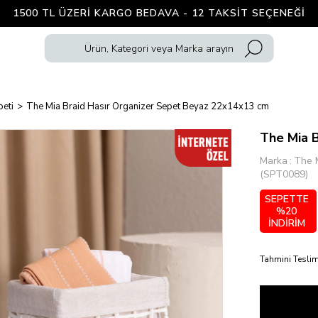
1500 TL ÜZERI KARGO BEDAVA - 12 TAKSIT SEÇENEĞI
peti
The Mia Braid Hasır Organizer Sepet Beyaz 22x14x13 cm
The Mia 
Marka
:
The 
(SPT0089)
SEPETTE
%20
İNDİRİM
Tahmini Teslim