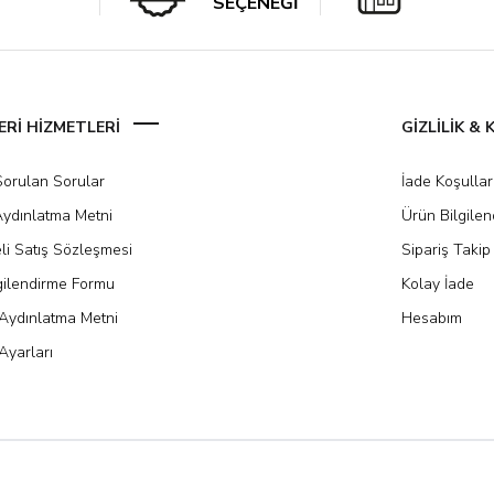
SEÇENEĞİ
Rİ HİZMETLERİ
GİZLİLİK &
Sorulan Sorular
İade Koşullar
ydınlatma Metni
Ürün Bilgile
li Satış Sözleşmesi
Sipariş Takip
gilendirme Formu
Kolay İade
Aydınlatma Metni
Hesabım
Ayarları