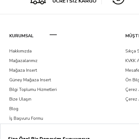
ÜCRETSİZ KARGO
KURUMSAL
MÜŞTE
Hakkımızda
Sıkça 
Mağazalarımız
KVKK A
Mağaza Insert
Mesafe
Güney Mağaza Insert
Ön Bil
Bilgi Toplumu Hizmetleri
Çerez 
Bize Ulaşın
Çerez 
Blog
İş Başvuru Formu
Kariyer Fırsatları