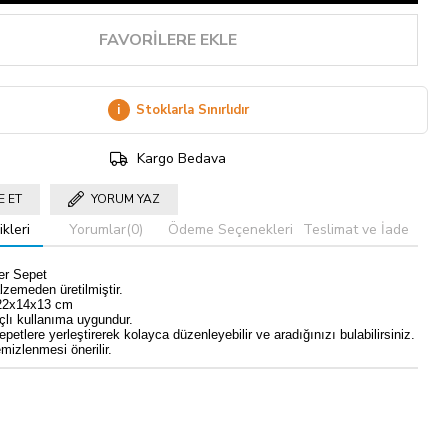
FAVORILERE EKLE
i
Stoklarla Sınırlıdır
Kargo Bedava
E ET
YORUM YAZ
kleri
Yorumlar
(0)
Ödeme Seçenekleri
Teslimat ve İade
er Sepet
zemeden üretilmiştir.
 22x14x13 cm
lı kullanıma uygundur.
epetlere yerleştirerek kolayca düzenleyebilir ve aradığınızı bulabilirsiniz.
mizlenmesi önerilir.