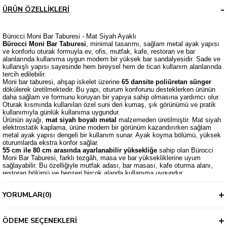
ÜRÜN ÖZELLIKLERI
Bürocci Moni Bar Taburesi - Mat Siyah Ayaklı
Bürocci Moni Bar Taburesi
, minimal tasarımı, sağlam metal ayak yapısı
ve konforlu oturak formuyla ev, ofis, mutfak, kafe, restoran ve bar
alanlarında kullanıma uygun modern bir yüksek bar sandalyesidir. Sade ve
kullanışlı yapısı sayesinde hem bireysel hem de ticari kullanım alanlarında
tercih edilebilir.
Moni bar taburesi, ahşap iskelet üzerine
65 dansite poliüretan sünger
dökülerek üretilmektedir. Bu yapı, oturum konforunu desteklerken ürünün
daha sağlam ve formunu koruyan bir yapıya sahip olmasına yardımcı olur.
Oturak kısmında kullanılan özel suni deri kumaş, şık görünümü ve pratik
kullanımıyla günlük kullanıma uygundur.
Ürünün ayağı,
mat siyah boyalı metal
malzemeden üretilmiştir. Mat siyah
elektrostatik kaplama, ürüne modern bir görünüm kazandırırken sağlam
metal ayak yapısı dengeli bir kullanım sunar. Ayak koyma bölümü, yüksek
oturumlarda ekstra konfor sağlar.
55 cm ile 80 cm arasında ayarlanabilir yüksekliğe
sahip olan Bürocci
Moni Bar Taburesi, farklı tezgâh, masa ve bar yüksekliklerine uyum
sağlayabilir. Bu özelliğiyle mutfak adası, bar masası, kafe oturma alanı,
restoran bölümü ve benzeri birçok alanda kullanıma uygundur.
Ürün Ölçüleri
Oturak Çapı:
38 cm
YORUMLAR
(0)
Oturak Yüksekliği:
10 cm
Taban Çapı:
39 cm
Ayarlanabilir Ürün Yüksekliği:
55 - 80 cm
Oturak ile Ayak Koyma Yeri Arası:
40 cm
ÖDEME SEÇENEKLERI
Öne Çıkan Özellikler