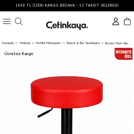
1500 TL ÜZERI KARGO BEDAVA - 12 TAKSIT SEÇENEĞI
0
Anasayfa
Mobilya
Mutfak Mobilyaları
Tabure & Bar Sandalyesi
Bürocci Moni Bar Sandalyesi - Kırmızı - 9511Y0116 - Siyah Mat Boyalı Metal Ayak
Ücretsiz Kargo