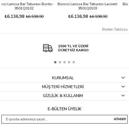
esi-Bordo-
Bürocci Larissa Bar Taburesi-Lacivert-
Bürocci Larissa Bar Tabure
9501Q0103
9501Q0109
₺6.136,98
₺6.136,98
,90
₺6.598,90
₺6.598
Beden Tablosu
1500 TL VE ÜZERİ
ÜCRETSİZ KARGO
KURUMSAL
MÜŞTERİ HİZMETLERİ
GİZLİLİK & KULLANIM
E-BÜLTEN ÜYELİK
GÖNDER