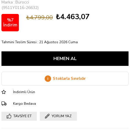
Marka
:
Bürocci
(9511Y0116-26632)
₺4.463,07
₺4.799,00
%
7
İndirim
Tahmini Teslim Süresi
:
21 Ağustos 2026 Cuma
i
Stoklarla Sınırlıdır
İndirimli Ürün
Kargo Bedava
TAVSIYE ET
YORUM YAZ