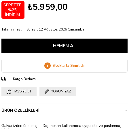
₺5.959,00
SEPETTE
%25
İNDİRİM
Tahmini Teslim Süresi
:
12 Ağustos 2026 Çarşamba
i
Stoklarla Sınırlıdır
Kargo Bedava
TAVSIYE ET
YORUM YAZ
ÜRÜN ÖZELLIKLERI
Galvanizden üretilmiştir. Dış mekan kullanımına uygundur ve paslanma,