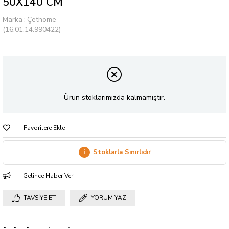
50X140 CM
Marka
:
Çethome
(16.01.14.990422)
Ürün stoklarımızda kalmamıştır.
Favorilere Ekle
i
Stoklarla Sınırlıdır
Gelince Haber Ver
TAVSIYE ET
YORUM YAZ