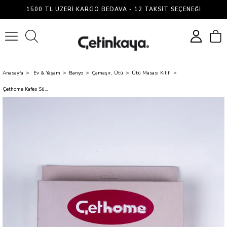
1500 TL ÜZERI KARGO BEDAVA - 12 TAKSIT SEÇENEĞI
0
Anasayfa
Ev & Yaşam
Banyo
Çamaşır, Ütü
Ütü Masası Kılıfı
Çethome Kafes Süngerli Ütü Masası Kılıfı 50X140 CM