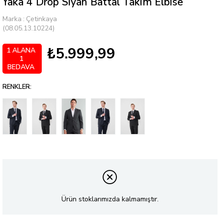
Yaka 4 Drop Siyah Battal Takım Elbise
Marka
:
Çetinkaya
(08.05.13.10224)
₺5.999,99
1 ALANA
1
BEDAVA
RENKLER:
Ürün stoklarımızda kalmamıştır.