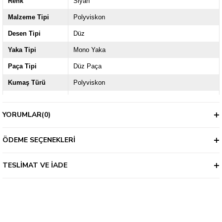
Renk
Siyah
Malzeme Tipi
Polyviskon
Desen Tipi
Düz
Yaka Tipi
Mono Yaka
Paça Tipi
Düz Paça
Kumaş Türü
Polyviskon
Ürün Grubu
Büyük Beden
YORUMLAR
(0)
Kol / Askı Tipi
Uzun Kol
Kalıp
4 Drop
ÖDEME SEÇENEKLERI
Kapama Şekli
Düğmeli
TESLIMAT VE İADE
Kalınlık
İnce