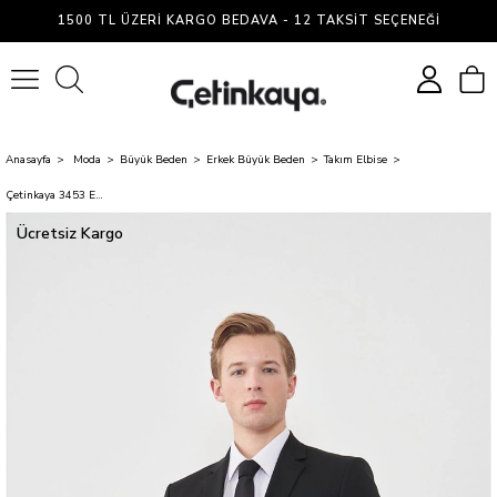
1500 TL ÜZERI KARGO BEDAVA - 12 TAKSIT SEÇENEĞI
0
Anasayfa
Moda
Büyük Beden
Erkek Büyük Beden
Takım Elbise
Çetinkaya 3453 Erkek Yünter Loca Mono Yaka 4 Drop Siyah Battal Takım Elbise
Ücretsiz Kargo