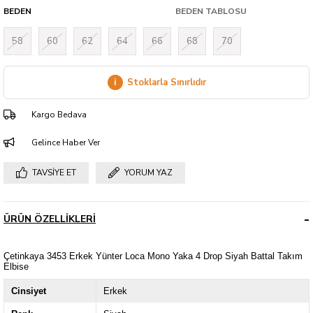
BEDEN
BEDEN TABLOSU
58
60
62
64
66
68
70
i
Stoklarla Sınırlıdır
Kargo Bedava
Gelince Haber Ver
TAVSIYE ET
YORUM YAZ
ÜRÜN ÖZELLIKLERI
Çetinkaya 3453 Erkek Yünter Loca Mono Yaka 4 Drop Siyah Battal Takım
Elbise
Cinsiyet
Erkek