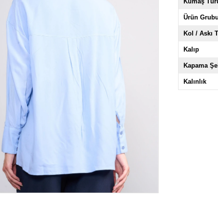
Kumaş Tür
Ürün Grub
Kol / Askı T
Kalıp
Kapama Şek
Kalınlık