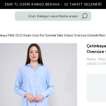
1500 TL ÜZERI KARGO BEDAVA - 12 TAKSIT SEÇENEĞI
nkaya Fithit 1513 Kadın Uzun Kol Gömlek Yaka Viskon Oversize Gömlek Mavi
Çetinkaya
Oversize
Marka
:
Fithit
(09.05.17.10