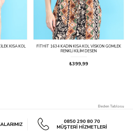
ILEK KISA KOL
FITHIT 1634 KADIN KISA KOL VISKON GÖMLEK
F
RENKLI KILIM DESEN
₺399,99
Beden Tablosu
0850 290 80 70
ALARIMIZ
MÜŞTERİ HİZMETLERİ