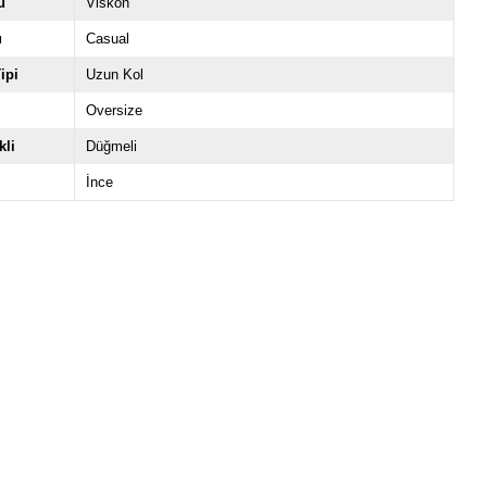
ü
Viskon
u
Casual
ipi
Uzun Kol
Oversize
li
Düğmeli
İnce