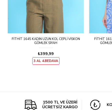
OP
FITHIT 1645 KADIN UZUN KOL CEPLI VISKON
FITHIT 161
GÖMLEK SIYAH
GÖMLEK
₺399,99
3 AL 4.BEDAVA
1500 TL VE ÜZERİ
KO
ÜCRETSİZ KARGO