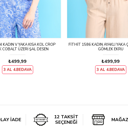
4 KADIN V YAKA KISA KOL CROP
FITHIT 1586 KADIN AYAKLI YAKA Ç
 COBALT ÜZERI ŞAL DESEN
GÖMLEK EKRU
₺499,99
₺499,99
3 AL 4.BEDAVA
3 AL 4.BEDAVA
12 TAKSİT
LAY İADE
MAĞAZ
SEÇENEĞİ