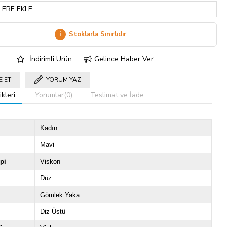
LERE EKLE
i
Stoklarla Sınırlıdır
İndirimli Ürün
Gelince Haber Ver
E ET
YORUM YAZ
kleri
Yorumlar
(0)
Teslimat ve İade
Kadın
Mavi
pi
Viskon
Düz
Gömlek Yaka
Diz Üstü