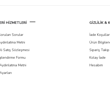
Rİ HİZMETLERİ
GİZLİLİK &
Sorulan Sorular
İade Koşullar
ydınlatma Metni
Ürün Bilgile
li Satış Sözleşmesi
Sipariş Takip
gilendirme Formu
Kolay İade
Aydınlatma Metni
Hesabım
Ayarları