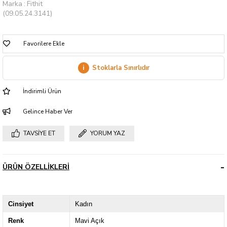
Marka
:
Fithit
(09.05.24.3141)
Favorilere Ekle
i
Stoklarla Sınırlıdır
İndirimli Ürün
Gelince Haber Ver
TAVSIYE ET
YORUM YAZ
ÜRÜN ÖZELLIKLERI
Cinsiyet
Kadın
Renk
Mavi Açık