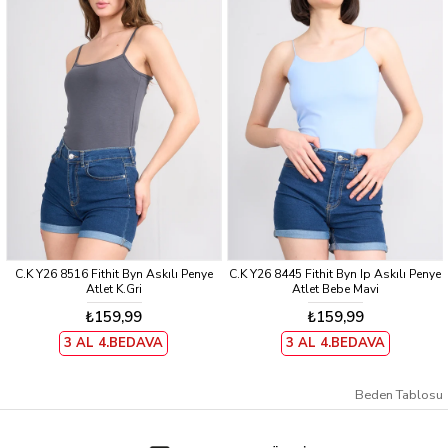
C.K Y26 8516 Fithit Byn Askılı Penye
C.K Y26 8445 Fithit Byn Ip Askılı Penye
Atlet K.Gri
Atlet Bebe Mavi
₺159,99
₺159,99
3 AL 4.BEDAVA
3 AL 4.BEDAVA
Beden Tablosu