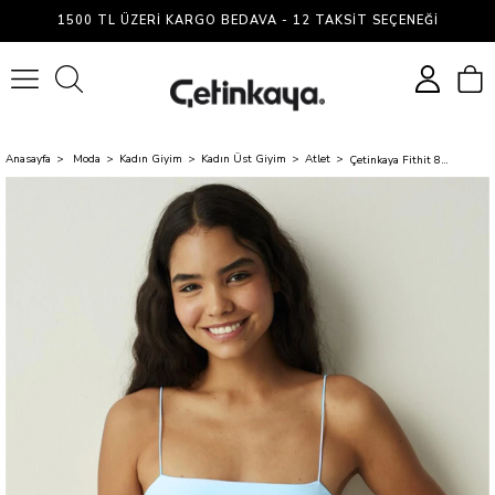
1500 TL ÜZERI KARGO BEDAVA - 12 TAKSIT SEÇENEĞI
0
Anasayfa
Moda
Kadın Giyim
Kadın Üst Giyim
Atlet
Çetinkaya Fithit 8445 Bayan 30/1 Likralı Süprem İp Askılı Atlet Açık Mavi