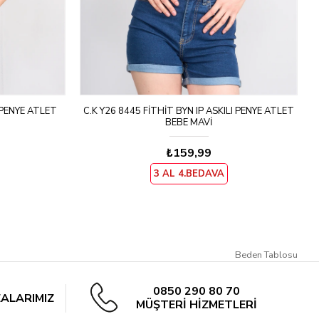
 PENYE ATLET
C.K Y26 8445 FITHIT BYN IP ASKILI PENYE ATLET
BEBE MAVI
₺159,99
3 AL 4.BEDAVA
Beden Tablosu
0850 290 80 70
ALARIMIZ
MÜŞTERİ HİZMETLERİ