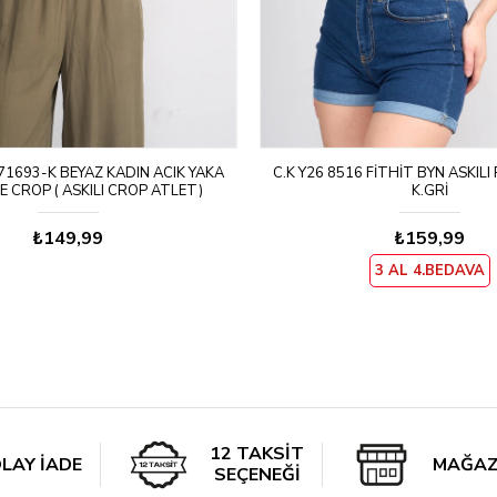
71693-K BEYAZ KADIN ACIK YAKA
C.K Y26 8516 FITHIT BYN ASKILI
 CROP ( ASKILI CROP ATLET)
K.GRI
₺149,99
₺159,99
3 AL 4.BEDAVA
12 TAKSİT
LAY İADE
MAĞAZ
SEÇENEĞİ