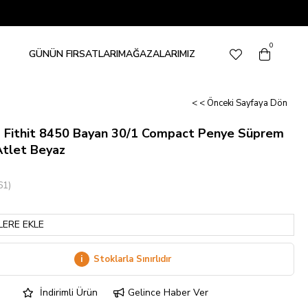
0
GÜNÜN FIRSATLARI
MAĞAZALARIMIZ
< < Önceki Sayfaya Dön
a Fithit 8450 Bayan 30/1 Compact Penye Süprem
 Atlet Beyaz
61)
LERE EKLE
i
Stoklarla Sınırlıdır
İndirimli Ürün
Gelince Haber Ver