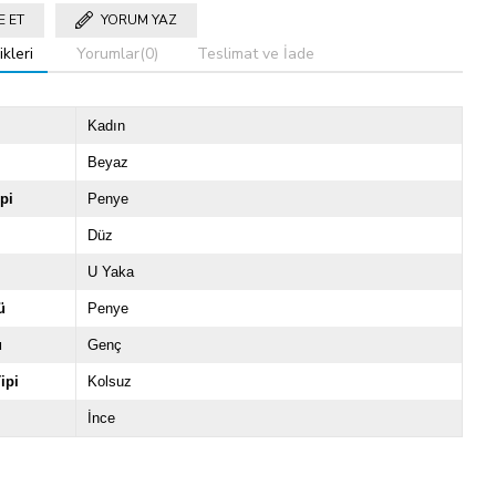
E ET
YORUM YAZ
kleri
Yorumlar
(0)
Teslimat ve İade
Kadın
Beyaz
pi
Penye
Düz
U Yaka
ü
Penye
u
Genç
ipi
Kolsuz
İnce