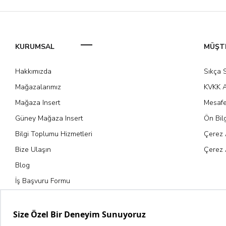
KURUMSAL
MÜŞTE
Hakkımızda
Sıkça 
Mağazalarımız
KVKK A
Mağaza Insert
Mesafe
Güney Mağaza Insert
Ön Bil
Bilgi Toplumu Hizmetleri
Çerez 
Bize Ulaşın
Çerez 
Blog
İş Başvuru Formu
Kariyer Fırsatları