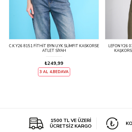
C.K Y26 8151 FITHIT BYN U.YK SLIMFIT KASKORSE
LEFON Y26 0
ATLET SIYAH
KAŞKORSE
₺249,99
3 AL 4.BEDAVA
1500 TL VE ÜZERİ
KO
ÜCRETSİZ KARGO