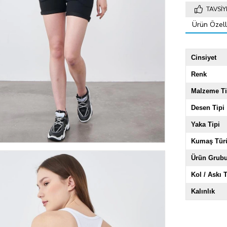
TAVSIY
Ürün Özelli
Cinsiyet
Renk
Malzeme Ti
Desen Tipi
Yaka Tipi
Kumaş Tür
Ürün Grub
Kol / Askı T
Kalınlık