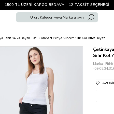
1500 TL ÜZERI KARGO BEDAVA - 12 TAKSIT SEÇENEĞI
ya Fithit 8450 Bayan 30/1 Compact Penye Süprem Sıfır Kol Atlet Beyaz
Çetinkay
Sıfır Kol
Marka
:
Fithit
(09.05.24.31
FAVORI