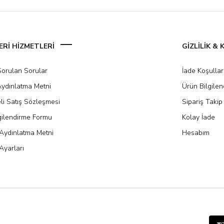
Rİ HİZMETLERİ
GİZLİLİK &
Sorulan Sorular
İade Koşullar
ydınlatma Metni
Ürün Bilgile
li Satış Sözleşmesi
Sipariş Takip
gilendirme Formu
Kolay İade
Aydınlatma Metni
Hesabım
Ayarları