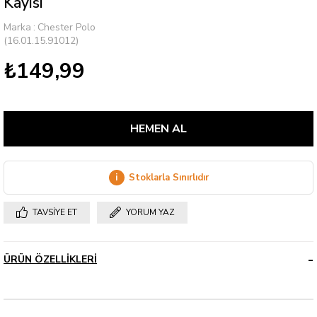
Kayısı
Marka
:
Chester Polo
(16.01.15.91012)
₺149,99
i
Stoklarla Sınırlıdır
TAVSIYE ET
YORUM YAZ
ÜRÜN ÖZELLIKLERI