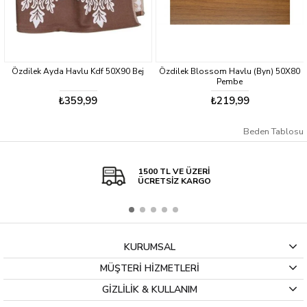
k Ayda Havlu Kdf 50X90 Bej
Özdilek Blossom Havlu (Byn) 50X80
Özdilek
Pembe
₺359,99
₺219,99
Beden Tablosu
1500 TL VE ÜZERİ
ÜCRETSİZ KARGO
KURUMSAL
MÜŞTERİ HİZMETLERİ
GİZLİLİK & KULLANIM