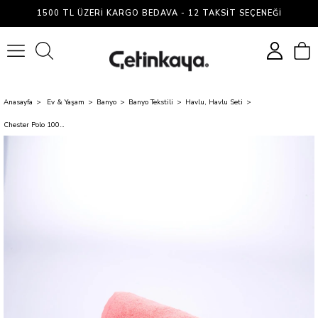
1500 TL ÜZERI KARGO BEDAVA - 12 TAKSIT SEÇENEĞI
0
Anasayfa
Ev & Yaşam
Banyo
Banyo Tekstili
Havlu, Havlu Seti
Chester Polo 100x30 Cm Sporcu Havlusu Kayısı