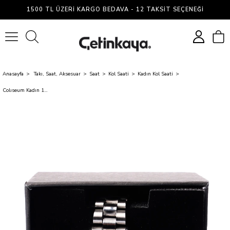
1500 TL ÜZERI KARGO BEDAVA - 12 TAKSIT SEÇENEĞI
0
Anasayfa
Takı, Saat, Aksesuar
Saat
Kol Saati
Kadın Kol Saati
Colıseum Kadın 16 Metal Saat