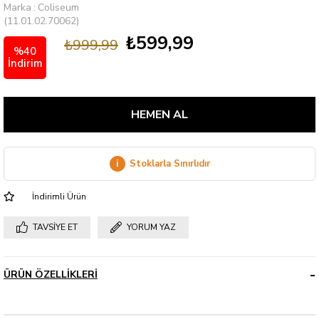
Marka
:
Coliseum
(11.01.02.70062)
₺599,99
₺999,99
%
40
İndirim
i
Stoklarla Sınırlıdır
İndirimli Ürün
TAVSIYE ET
YORUM YAZ
ÜRÜN ÖZELLIKLERI