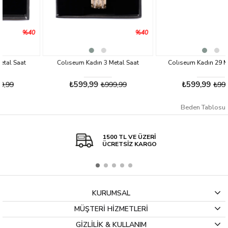
40
%40
%4
Colıseum Kadın 3 Metal Saat
Colıseum Kadın 29 Metal Saat
₺599,99
₺599,99
₺999,99
₺999,99
Beden Tablosu
1500 TL VE ÜZERİ
ÜCRETSİZ KARGO
KURUMSAL
MÜŞTERİ HİZMETLERİ
GİZLİLİK & KULLANIM