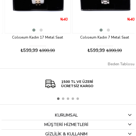
%40
%40
Colıseum Kadın 17 Metal Saat
Colıseum Kadın 7 Metal Saat
₺599,99
₺599,99
₺999,99
₺999,99
Beden Tablosu
1500 TL VE ÜZERİ
ÜCRETSİZ KARGO
KURUMSAL
MÜŞTERİ HİZMETLERİ
GİZLİLİK & KULLANIM