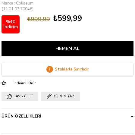
Marka
:
Coliseum
(11.01.02.70048)
₺599,99
₺999,99
%
40
İndirim
i
Stoklarla Sınırlıdır
İndirimli Ürün
TAVSIYE ET
YORUM YAZ
ÜRÜN ÖZELLIKLERI