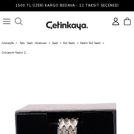
1500 TL ÜZERI KARGO BEDAVA - 12 TAKSIT SEÇENEĞI
0
Anasayfa
Takı, Saat, Aksesuar
Saat
Kol Saati
Kadın Kol Saati
Colıseum Kadın 2 Metal Saat