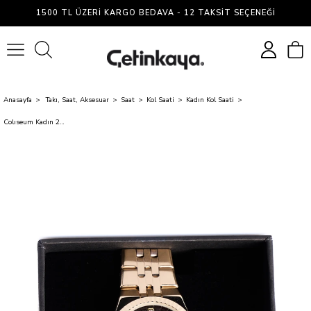
1500 TL ÜZERI KARGO BEDAVA - 12 TAKSIT SEÇENEĞI
0
Anasayfa
Takı, Saat, Aksesuar
Saat
Kol Saati
Kadın Kol Saati
Colıseum Kadın 22 Metal Saat