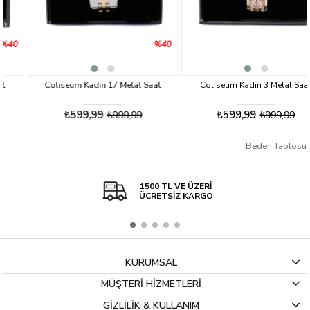
%40
%40
Colıseum Kadın 17 Metal Saat
Colıseum Kadın 3 Metal Saat
₺599,99
₺599,99
₺999,99
₺999,99
Beden Tablosu
1500 TL VE ÜZERİ
ÜCRETSİZ KARGO
KURUMSAL
MÜŞTERİ HİZMETLERİ
GİZLİLİK & KULLANIM