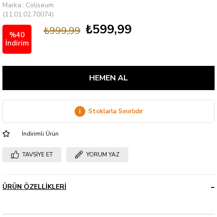
Marka
:
Coliseum
(11.01.02.70074)
₺599,99
₺999,99
%
40
İndirim
i
Stoklarla Sınırlıdır
İndirimli Ürün
TAVSIYE ET
YORUM YAZ
ÜRÜN ÖZELLIKLERI