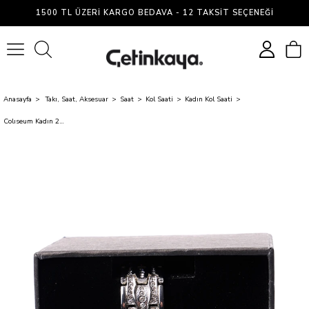
1500 TL ÜZERI KARGO BEDAVA - 12 TAKSIT SEÇENEĞI
0
Anasayfa
Takı, Saat, Aksesuar
Saat
Kol Saati
Kadın Kol Saati
Colıseum Kadın 28 Metal Saat