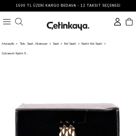
1500 TL ÜZERI KARGO BEDAVA - 12 TAKSIT SEÇENEĞI
0
Anasayfa
Takı, Saat, Aksesuar
Saat
Kol Saati
Kadın Kol Saati
Colıseum Kadın 9 Metal Saat