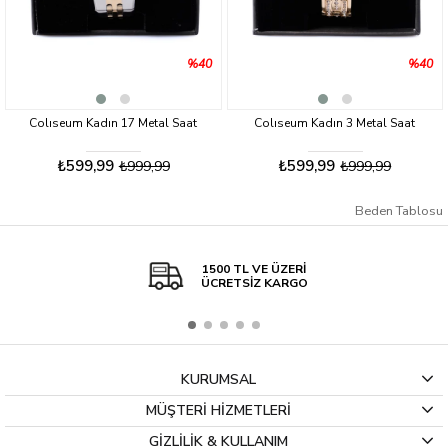
%40
%40
Colıseum Kadın 17 Metal Saat
Colıseum Kadın 3 Metal Saat
₺599,99
₺599,99
₺999,99
₺999,99
Beden Tablosu
1500 TL VE ÜZERİ
ÜCRETSİZ KARGO
KURUMSAL
MÜŞTERİ HİZMETLERİ
GİZLİLİK & KULLANIM