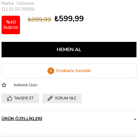
Marka
:
Coliseum
(11.01.02.70055)
₺599,99
₺999,99
%
40
İndirim
i
Stoklarla Sınırlıdır
İndirimli Ürün
TAVSIYE ET
YORUM YAZ
ÜRÜN ÖZELLIKLERI