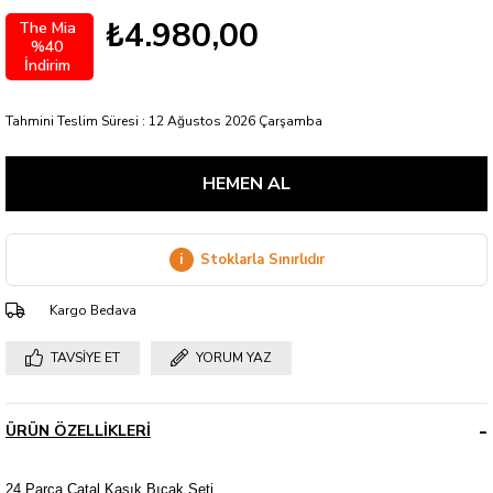
₺4.980,00
The Mia
%40
İndirim
Tahmini Teslim Süresi
:
12 Ağustos 2026 Çarşamba
i
Stoklarla Sınırlıdır
Kargo Bedava
TAVSIYE ET
YORUM YAZ
ÜRÜN ÖZELLIKLERI
24 Parça Çatal Kaşık Bıçak Seti