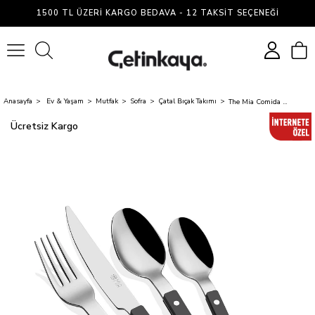
1500 TL ÜZERI KARGO BEDAVA - 12 TAKSIT SEÇENEĞI
0
Anasayfa
Ev & Yaşam
Mutfak
Sofra
Çatal Bıçak Takımı
The Mia Comida Çatal Kaşık Bıçak Takımı Siyah 24 Parça
Ücretsiz Kargo