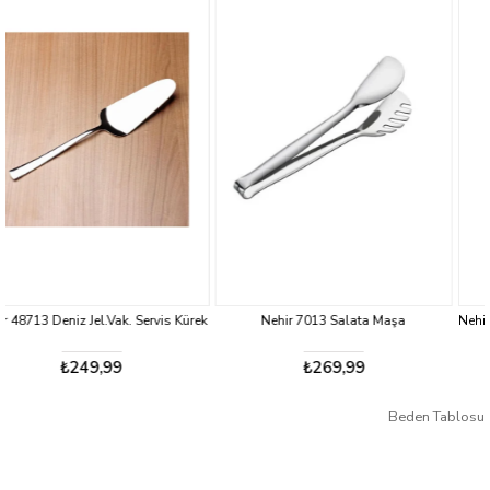
ak. Servis Kürek
Nehir 7013 Salata Maşa
Nehir 48710 Deniz Jel.Vak
9
₺269,99
₺339,9
Beden Tablosu