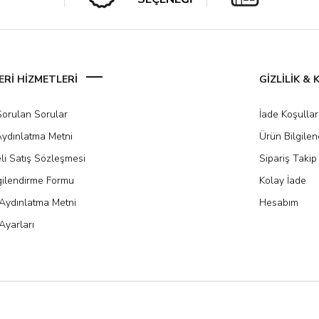
Rİ HİZMETLERİ
GİZLİLİK &
Sorulan Sorular
İade Koşullar
ydınlatma Metni
Ürün Bilgile
li Satış Sözleşmesi
Sipariş Takip
gilendirme Formu
Kolay İade
Aydınlatma Metni
Hesabım
Ayarları