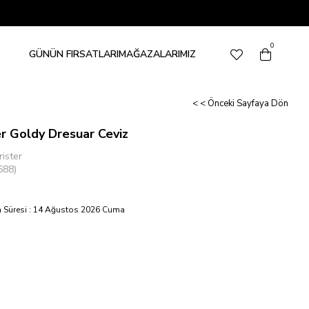
0
GÜNÜN FIRSATLARI
MAĞAZALARIMIZ
< < Önceki Sayfaya Dön
r Goldy Dresuar Ceviz
ister
688)
 Süresi
:
14 Ağustos 2026 Cuma