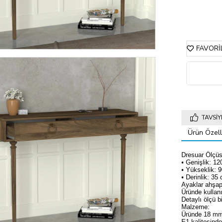
FAVORI
TAVSIY
Ürün Özelli
Dresuar Ölçüs
• Genişlik: 1
• Yükseklik: 
• Derinlik: 35
Ayaklar ahşap
Üründe kullanı
Detaylı ölçü bi
Malzeme:
Üründe 18 mm 
E1 kalitesinde 