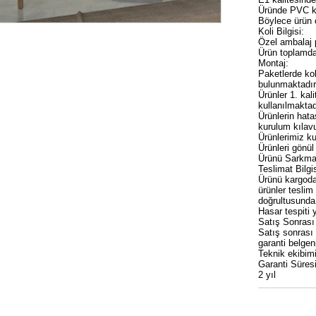
Üründe PVC ke
Böylece ürün ç
Koli Bilgisi:
Özel ambalaj 
Ürün toplamda
Montaj:
Paketlerde ko
bulunmaktadır
Ürünler 1. kal
kullanılmaktad
Ürünlerin hata
kurulum kılavu
Ürünlerimiz ku
Ürünleri gönül 
Ürünü Sarkma,
Teslimat Bilgis
Ürünü kargodan
ürünler teslim
doğrultusunda
Hasar tespiti 
Satış Sonrası
Satış sonrası
garanti belgen
Teknik ekibimi
Garanti Süresi
2 yıl