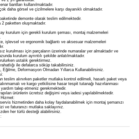
nar bantları kullanılmaktadır.
ok daha görsel ve çizilmelere karşı dayanıklı olmaktadır.
paketinde demonte olarak teslim edilmektedir.
 2 paketten oluşmaktadır.
lay kurulum için gerekli kurulum şeması, montaj malzemeleri
.
ite, işlevsel ve ergonomik bağlantı ve aksesuar malzemeleri
ır.
sız kurulması için parçaların üzerinde numaralar yer almaktadır ve
zunda kurulum ayrıntılı şekilde anlatılmaktadır.
rulurken ustalık gerektirmez.
rahatlığı ile defalarca söküp takabilirsiniz.
 Eğilme, Deformasyon Olmadan Yıllarca Kullanabilirsiniz.
i:
 teslim alınırken paketler mutlaka kontrol edilmeli, hasarlı paket veya
 alınmamalı ve kargo yetkilisine hasar tespit tutanağı hazırlanması
 yardım talep etmeniz gerekmektedir.
yapılan ürünlerin ücretsiz değişimi veya iadesi yapılabilmektedir.
 Hizmet:
 servis hizmetinden daha kolay faydalanabilmek için montaj şemanızı
izi ve faturanızı mutlaka saklayınız.
zden her türlü desteği alabilirsiniz.
: