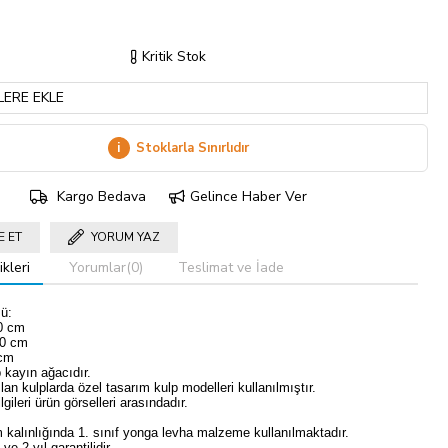
Kritik Stok
LERE EKLE
i
Stoklarla Sınırlıdır
Kargo Bedava
Gelince Haber Ver
E ET
YORUM YAZ
kleri
Yorumlar
(0)
Teslimat ve İade
ü:
20 cm
90 cm
 cm
 kayın ağacıdır.
lan kulplarda özel tasarım kulp modelleri kullanılmıştır.
lgileri ürün görselleri arasındadır.
kalınlığında 1. sınıf yonga levha malzeme kullanılmaktadır.
ve 2 yıl garantilidir.