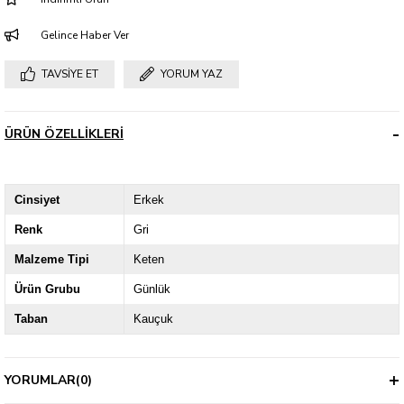
Gelince Haber Ver
TAVSIYE ET
YORUM YAZ
ÜRÜN ÖZELLIKLERI
Cinsiyet
Erkek
Renk
Gri
Malzeme Tipi
Keten
Ürün Grubu
Günlük
Taban
Kauçuk
YORUMLAR
(0)