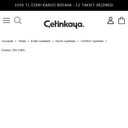
1500 TL ÜZERI KARGO BEDAVA - 12 TAKSIT SEÇENEĞI
0
Anasayfa
Moda
Erkek Ayakkabı
Klasik Ayakkabı
Comfort Ayakkabı
Dockers 5M 238548 5Fx Gri Erkek Marıne Ayakabı