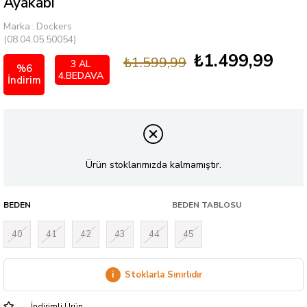
Ayakabı
Marka
:
Dockers
(08.04.05.50054)
₺1.499,99
₺1.599,99
3 AL
%
6
4.BEDAVA
İndirim
Ürün stoklarımızda kalmamıştır.
BEDEN
BEDEN TABLOSU
40
41
42
43
44
45
i
Stoklarla Sınırlıdır
İndirimli Ürün