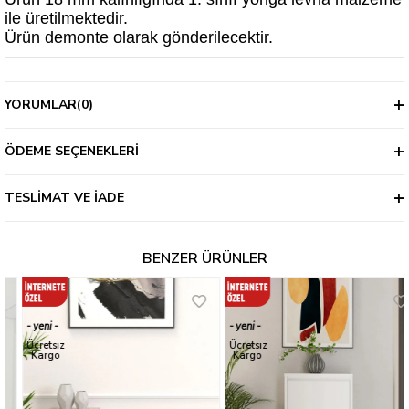
ile üretilmektedir.
Ürün demonte olarak gönderilecektir.
YORUMLAR
(0)
ÖDEME SEÇENEKLERI
TESLIMAT VE İADE
BENZER ÜRÜNLER
yeni
yeni
ürün
ürün
Ücretsiz
Ücretsiz
Kargo
Kargo