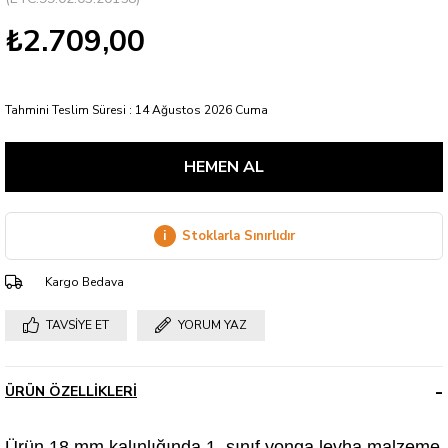
₺2.709,00
Tahmini Teslim Süresi
:
14 Ağustos 2026 Cuma
i
Stoklarla Sınırlıdır
Kargo Bedava
TAVSIYE ET
YORUM YAZ
ÜRÜN ÖZELLIKLERI
Ürün 18 mm kalınlığında 1. sınıf yonga levha malzeme