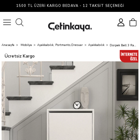
1500 TL ÜZERI KARGO BEDAVA - 12 TAKSIT SEÇENEĞI
0
Anasayfa
Mobilya
Ayakkabılık, Portmanto,Dresuar
Ayakkabılık
Dorpek Bell 3 Raflı Ayakkabılık Beyaz
Ücretsiz Kargo