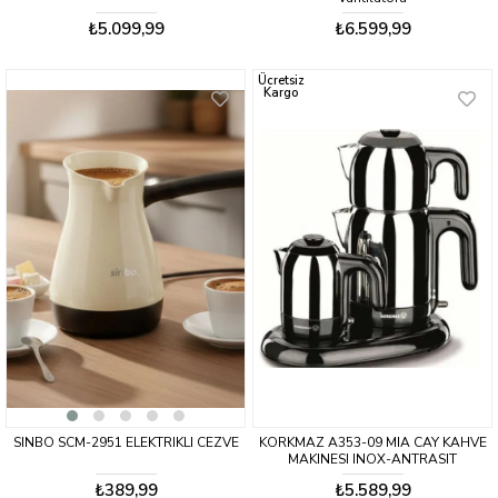
₺5.099,99
₺6.599,99
Ücretsiz
Kargo
SINBO SCM-2951 ELEKTRIKLI CEZVE
KORKMAZ A353-09 MIA CAY KAHVE
MAKINESI INOX-ANTRASIT
₺389,99
₺5.589,99