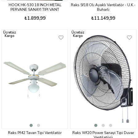
HOOK HK-530 18 INCH METAL
Raks Sf18 Olı Ayaklı Vantilatör - U.K -
PERVANE SANAYI TIPI VANT
Buharlı
₺1.899,99
₺11.149,99
Ücretsiz
Ücretsiz
Kargo
Kargo
Raks Pf42 Tavan Tipi Vantilatör
Raks Wf20 Power Sanayi Tipi Duvar
Vantilatörü