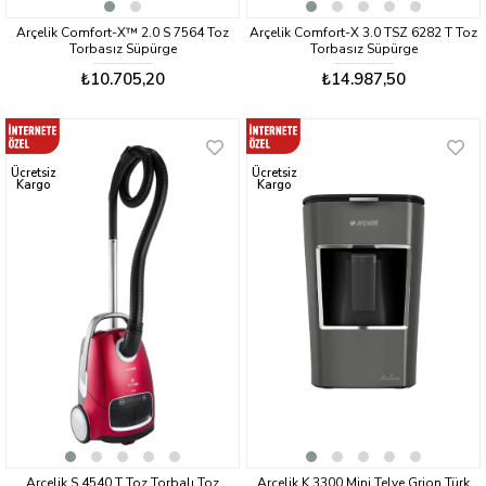
Arçelik Comfort-X™ 2.0 S 7564 Toz
Arçelik Comfort-X 3.0 TSZ 6282 T Toz
Torbasız Süpürge
Torbasız Süpürge
₺10.705,20
₺14.987,50
Ücretsiz
Ücretsiz
Kargo
Kargo
Arçelik S 4540 T Toz Torbalı Toz
Arçelik K 3300 Mini Telve Grion Türk