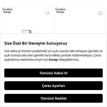
Ücretsiz
Ücretsiz
Kargo
Kargo
Dijitsu DJT 200 Seyhan Sıcak Soğuk Su
Tefal TW7976 5 Silence Force Cyclonic
Sebili
Effitech Toz Torbasız Elektrikli Süpürge
₺8.949,99
₺17.499,99