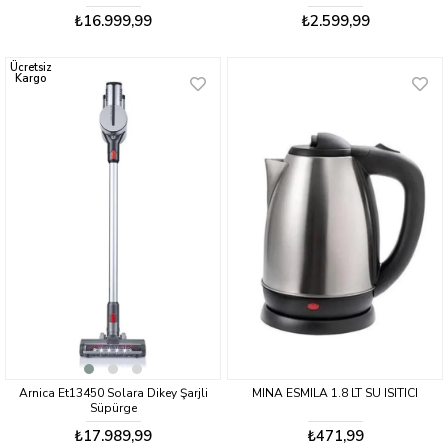
Lacivert
KETTLE
₺16.999,99
₺2.599,99
Ücretsiz
Kargo
Arnica Et13450 Solara Dikey Şarjli
MINA ESMILA 1.8 LT SU ISITICI
Süpürge
₺17.989,99
₺471,99