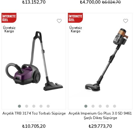
₺13.152,70
₺4.700,00
₺6.024,70
Ücretsiz
Ücretsiz
Kargo
Kargo
Arçelik TRB 3174 Toz Torbalı Süpürge
Arçelik Imperium Go Plus 3.0 SD 9461
Şarjlı Dikey Süpürge
₺10.705,20
₺29.773,70