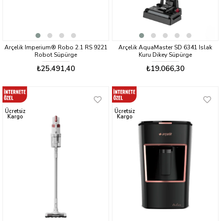
Arçelik Imperium® Robo 2.1 RS 9221
Arçelik AquaMaster SD 6341 Islak
Robot Süpürge
Kuru Dikey Süpürge
₺25.491,40
₺19.066,30
Ücretsiz
Ücretsiz
Kargo
Kargo