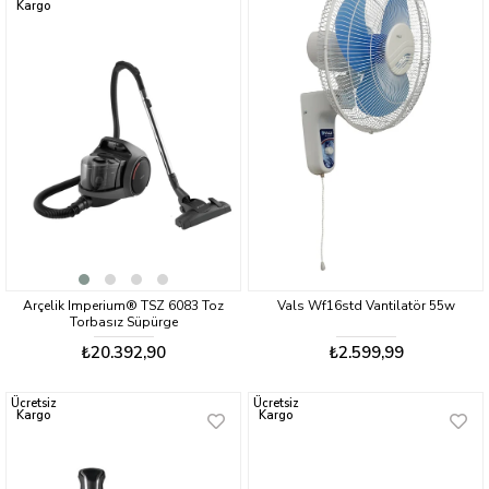
Kargo
Arçelik Imperium® TSZ 6083 Toz
Vals Wf16std Vantilatör 55w
Torbasız Süpürge
₺20.392,90
₺2.599,99
Ücretsiz
Ücretsiz
Kargo
Kargo