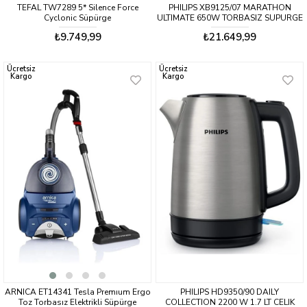
TEFAL TW7289 5* Silence Force
PHILIPS XB9125/07 MARATHON
Cyclonic Süpürge
ULTIMATE 650W TORBASIZ SUPURGE
₺9.749,99
₺21.649,99
Ücretsiz
Ücretsiz
Kargo
Kargo
ARNICA ET14341 Tesla Premıum Ergo
PHILIPS HD9350/90 DAILY
Toz Torbasız Elektrikli Süpürge
COLLECTION 2200 W 1.7 LT CELIK