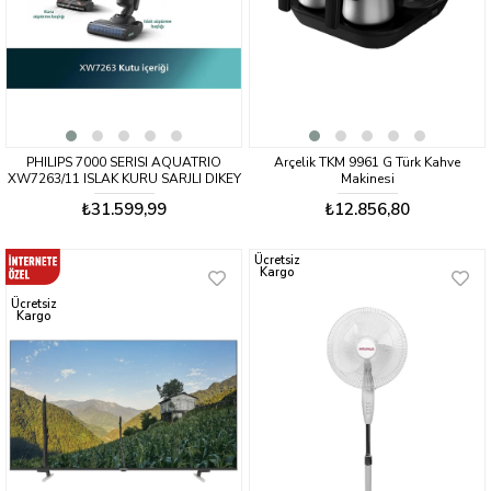
PHILIPS 7000 SERISI AQUATRIO
Arçelik TKM 9961 G Türk Kahve
XW7263/11 ISLAK KURU SARJLI DIKEY
Makinesi
SUPURGE
₺31.599,99
₺12.856,80
Ücretsiz
Kargo
Ücretsiz
Kargo