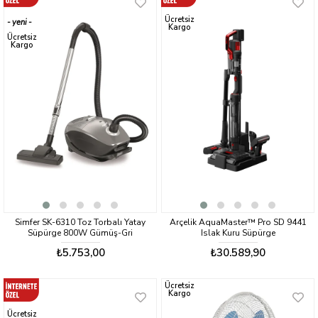
Ücretsiz
yeni
Kargo
ürün
Ücretsiz
Kargo
Simfer SK-6310 Toz Torbalı Yatay
Arçelik AquaMaster™ Pro SD 9441
Süpürge 800W Gümüş-Gri
Islak Kuru Süpürge
₺5.753,00
₺30.589,90
Ücretsiz
Kargo
Ücretsiz