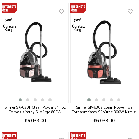
yeni
yeni
ürün
ürün
Ücretsiz
Ücretsiz
Kargo
Kargo
Simfer SK-6301 Clean Power S4 Toz
Simfer SK-6302 Clean Power Toz
Torbasız Yatay Süpürge 800W
Torbasız Yatay Süpürge 800W Kırmızı
Rosegold
₺6.033,00
₺6.033,00