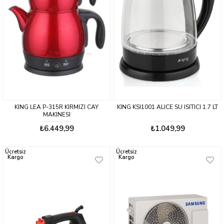
KING LEA P-315R KIRMIZI CAY
KING KSI1001 ALICE SU ISITICI 1.7 LT
MAKINESI
₺6.449,99
₺1.049,99
Ücretsiz
Ücretsiz
Kargo
Kargo