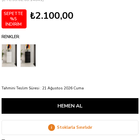
₺2.100,00
SEPETTE
%5
İNDİRİM
RENKLER:
Tahmini Teslim Süresi
:
21 Ağustos 2026 Cuma
i
Stoklarla Sınırlıdır