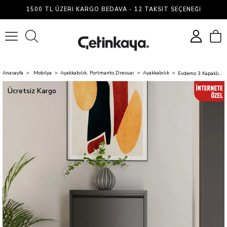
1500 TL ÜZERI KARGO BEDAVA - 12 TAKSIT SEÇENEĞI
0
Anasayfa
Mobilya
Ayakkabılık, Portmanto,Dresuar
Ayakkabılık
Evdemo 3 Kapaklı Metal Ayakkabılık Antrasit
Ücretsiz Kargo