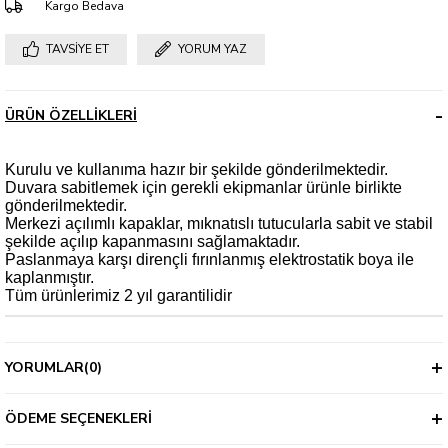
Kargo Bedava
TAVSIYE ET
YORUM YAZ
ÜRÜN ÖZELLIKLERI
Kurulu ve kullanıma hazır bir şekilde gönderilmektedir.
Duvara sabitlemek için gerekli ekipmanlar ürünle birlikte
gönderilmektedir.
Merkezi açılımlı kapaklar, mıknatıslı tutucularla sabit ve stabil
şekilde açılıp kapanmasını sağlamaktadır.
Paslanmaya karşı dirençli fırınlanmış elektrostatik boya ile
kaplanmıştır.
Tüm ürünlerimiz 2 yıl garantilidir
YORUMLAR
(0)
ÖDEME SEÇENEKLERI