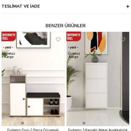
TESLIMAT VE İADE
BENZER ÜRÜNLER
yeni
yeni
ürün
ürün
Ücretsiz
Ücretsiz
Kargo
Kargo
Evdemo Duru 2 Parça Döşemeli
Evdemo 3 Kapaklı Metal Ayakkabılık