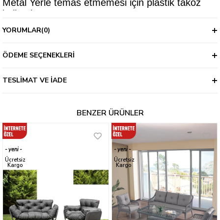
Metal Yerle temas etmemesi için plastik takoz
kullanılmıştır.
Ürün balonlu ambalaj ile kurulu olarak teslim
YORUMLAR
(0)
edilmektedir. 2 Yıl Garantilidir
ÖDEME SEÇENEKLERI
TESLIMAT VE İADE
BENZER ÜRÜNLER
yeni
yeni
ürün
ürün
Ücretsiz
Ücretsiz
Kargo
Kargo