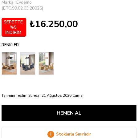
Marka
:
Evdemo
(ETC.99.02.03.20025)
₺16.250,00
SEPETTE
%5
İNDİRİM
RENKLER:
Tahmini Teslim Süresi
:
21 Ağustos 2026 Cuma
i
Stoklarla Sınırlıdır