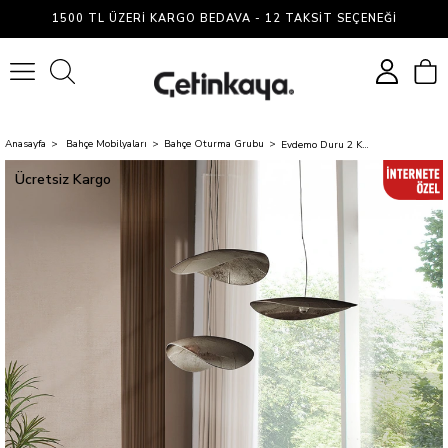
1500 TL ÜZERI KARGO BEDAVA - 12 TAKSIT SEÇENEĞI
0
Anasayfa
Bahçe Mobilyaları
Bahçe Oturma Grubu
Evdemo Duru 2 Kişilik Rattan Bahçe Balkon Mutfak Masa Takımı Gri
Ücretsiz Kargo