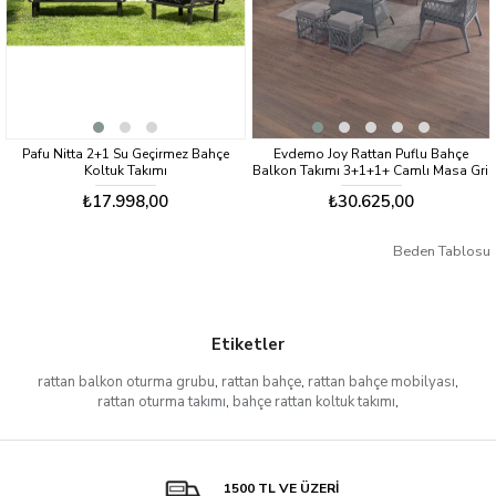
Pafu Nitta 2+1 Su Geçirmez Bahçe
Evdemo Joy Rattan Puflu Bahçe
Koltuk Takımı
Balkon Takımı 3+1+1+ Camlı Masa Gri
₺17.998,00
₺30.625,00
Beden Tablosu
Etiketler
rattan balkon oturma grubu
,
rattan bahçe
,
rattan bahçe mobilyası
,
rattan oturma takımı
,
bahçe rattan koltuk takımı
,
1500 TL VE ÜZERİ