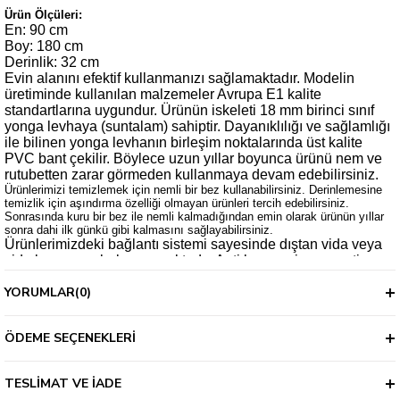
Ürün Ölçüleri:
En: 90 cm
Boy: 180 cm
Derinlik: 32 cm
Evin alanını efektif kullanmanızı sağlamaktadır. Modelin
üretiminde kullanılan malzemeler Avrupa E1 kalite
standartlarına uygundur. Ürünün iskeleti 18 mm birinci sınıf
yonga levhaya (suntalam) sahiptir. Dayanıklılığı ve sağlamlığı
ile bilinen yonga levhanın birleşim noktalarında üst kalite
PVC bant çekilir. Böylece uzun yıllar boyunca ürünü nem ve
rutubetten zarar görmeden kullanmaya devam edebilirsiniz.
Ürünlerimizi temizlemek için nemli bir bez kullanabilirsiniz. Derinlemesine
temizlik için aşındırma özelliği olmayan ürünleri tercih edebilirsiniz.
Sonrasında kuru bir bez ile nemli kalmadığından emin olarak ürünün yıllar
sonra dahi ilk günkü gibi kalmasını sağlayabilirsiniz.
Ürünlerimizdeki bağlantı sistemi sayesinde dıştan vida veya
vida kapaması bulunmamaktadır. Anti kanserojen ve anti
bakteriyel malzeme kullanılmıştır. Çevre ve çocuk sağlığına
YORUMLAR
(0)
uygun malzemeler ile üretilmiştir. Ürünümüz 2 yıl garantilidir.;
Ürünlerimiz demonte şekilde gönderilmektedir. Kurulum
müşteriye aittir. Montaj şeması ve ekipman görseli sizlere
ÖDEME SEÇENEKLERI
sorunsuz bir kurulum desteği sağlayacaktır. Montaj kutunuzun
içerisinde her türlü bağlantı aparatınız ve kurulum şemanız
bulunmaktadır. Ürünler kargodan teslim alınırken mutlaka
TESLIMAT VE İADE
kontrol edilmelidir. Hasarlı ürünler teslim alınmamalı ve kargo