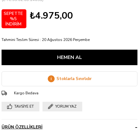
₺4.975,00
SEPETTE
%5
İNDİRİM
Tahmini Teslim Süresi
:
20 Ağustos 2026 Perşembe
i
Stoklarla Sınırlıdır
Kargo Bedava
TAVSIYE ET
YORUM YAZ
ÜRÜN ÖZELLIKLERI