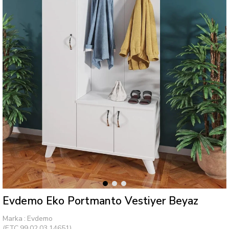
Evdemo Eko Portmanto Vestiyer Beyaz
Marka
:
Evdemo
(ETC.99.02.03.14651)