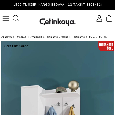
1500 TL ÜZERI KARGO BEDAVA - 12 TAKSIT SEÇENEĞI
0
Anasayfa
Mobilya
Ayakkabılık, Portmanto,Dresuar
Portmanto
Evdemo Eko Portmanto Vestiyer Beyaz
Ücretsiz Kargo