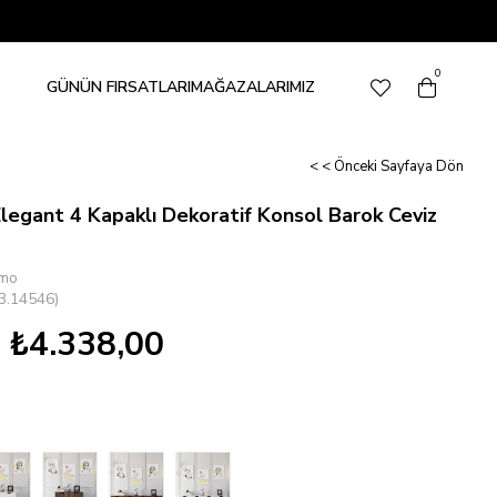
0
GÜNÜN FIRSATLARI
MAĞAZALARIMIZ
< < Önceki Sayfaya Dön
egant 4 Kapaklı Dekoratif Konsol Barok Ceviz
mo
3.14546)
₺4.338,00