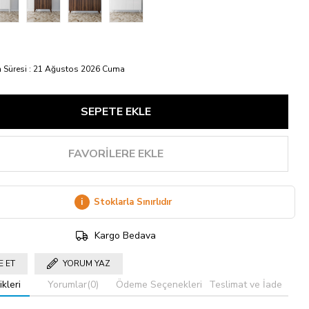
 Süresi
:
21 Ağustos 2026 Cuma
FAVORILERE EKLE
i
Stoklarla Sınırlıdır
Kargo Bedava
E ET
YORUM YAZ
kleri
Yorumlar
(0)
Ödeme Seçenekleri
Teslimat ve İade