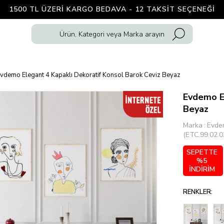
1500 TL ÜZERI KARGO BEDAVA - 12 TAKSIT SEÇENEĞI
vdemo Elegant 4 Kapaklı Dekoratif Konsol Barok Ceviz Beyaz
Evdemo El
Beyaz
Marka
:
Evde
(ETC.99.02.0
SEPETTE
%5
İNDİRİM
RENKLER: