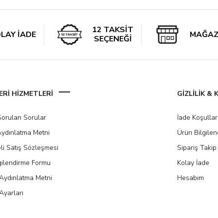
12 TAKSİT
LAY İADE
MAĞAZ
SEÇENEĞİ
Rİ HİZMETLERİ
GİZLİLİK &
Sorulan Sorular
İade Koşullar
ydınlatma Metni
Ürün Bilgile
li Satış Sözleşmesi
Sipariş Takip
gilendirme Formu
Kolay İade
Aydınlatma Metni
Hesabım
Ayarları