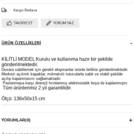
Kargo Bedava
TAVSIYE ET
YORUM YAZ
ÜRÜN ÖZELLIKLERI
KİLİTLİ MODEL Kurulu ve kullanıma hazır bir şekilde
gönderilmektedir.
Duvara sabitlemek için gerekli ekipmanlar ürünle birlikte gönderilmektedir.
Merkezi açılımlı kapaklar, mıknatıslı tutucularla sabit ve stabil şekilde
açılıp kapanmasını sağlamaktadır.
Paslanmaya karşı dirençli fırınlanmış elektrostatik boya ile kaplanmıştır.
Tüm ürünlerimiz 2 yıl garantilidir.
Ölçü: 136x50x15 cm
YORUMLAR
(0)