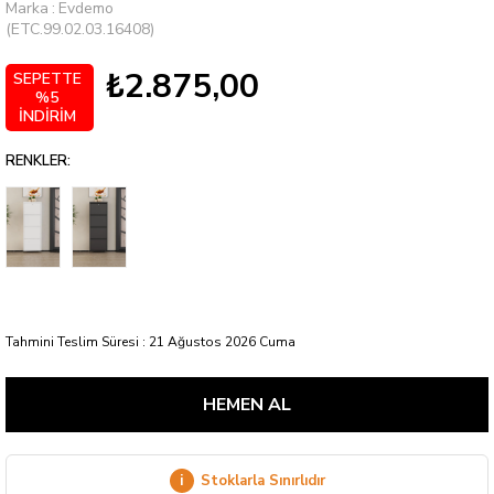
Marka
:
Evdemo
(ETC.99.02.03.16408)
₺2.875,00
SEPETTE
%5
İNDİRİM
RENKLER:
Tahmini Teslim Süresi
:
21 Ağustos 2026 Cuma
i
Stoklarla Sınırlıdır