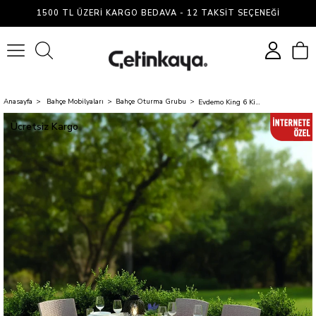
1500 TL ÜZERI KARGO BEDAVA - 12 TAKSIT SEÇENEĞI
0
Anasayfa
Bahçe Mobilyaları
Bahçe Oturma Grubu
Evdemo King 6 Kişilik Rattan Masa Sandalye Takımı Cappuccino
Ücretsiz Kargo