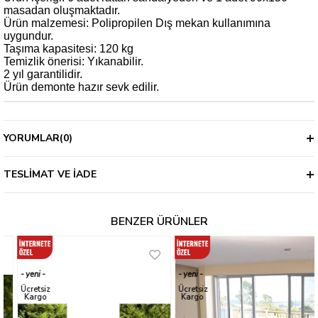
masadan oluşmaktadır.
Ürün malzemesi: Polipropilen Dış mekan kullanımına
uygundur.
Taşıma kapasitesi: 120 kg
Temizlik önerisi: Yıkanabilir.
2 yıl garantilidir.
Ürün demonte hazır sevk edilir.
YORUMLAR
(0)
TESLIMAT VE İADE
BENZER ÜRÜNLER
yeni
yeni
ürün
ürün
Ücretsiz
Ücretsiz
Kargo
Kargo