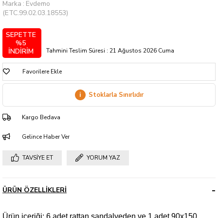
Marka
:
Evdemo
(ETC.99.02.03.18553)
SEPETTE
%5
Tahmini Teslim Süresi
:
21 Ağustos 2026 Cuma
İNDİRİM
Favorilere Ekle
i
Stoklarla Sınırlıdır
Kargo Bedava
Gelince Haber Ver
TAVSIYE ET
YORUM YAZ
ÜRÜN ÖZELLIKLERI
Ürün içeriği: 6 adet rattan sandalyeden ve 1 adet 90x150