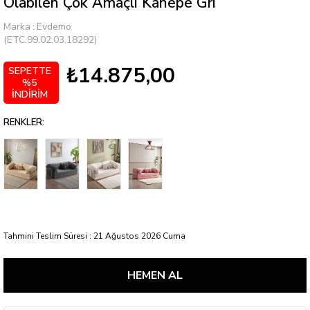
Olabilen Çok Amaçlı Kanepe Gri
Marka
:
Evdemo
(ETC.99.02.03.18292)
₺14.875,00
SEPETTE
%5
İNDİRİM
RENKLER:
Tahmini Teslim Süresi
:
21 Ağustos 2026 Cuma