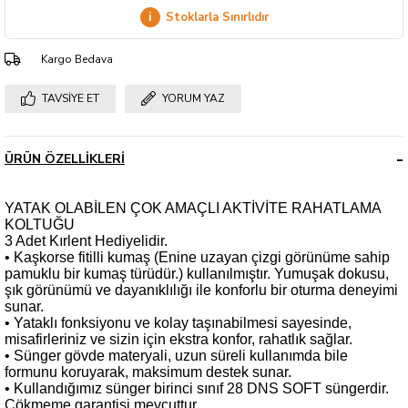
i
Stoklarla Sınırlıdır
Kargo Bedava
TAVSIYE ET
YORUM YAZ
ÜRÜN ÖZELLIKLERI
YATAK OLABİLEN ÇOK AMAÇLI AKTİVİTE RAHATLAMA
KOLTUĞU
3 Adet Kırlent Hediyelidir.
• Kaşkorse fitilli kumaş (Enine uzayan çizgi görünüme sahip
pamuklu bir kumaş türüdür.) kullanılmıştır. Yumuşak dokusu,
şık görünümü ve dayanıklılığı ile konforlu bir oturma deneyimi
sunar.
• Yataklı fonksiyonu ve kolay taşınabilmesi sayesinde,
misafirleriniz ve sizin için ekstra konfor, rahatlık sağlar.
• Sünger gövde materyali, uzun süreli kullanımda bile
formunu koruyarak, maksimum destek sunar.
• Kullandığımız sünger birinci sınıf 28 DNS SOFT süngerdir.
Çökmeme garantisi mevcuttur.