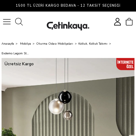
1500 TL ÜZERI KARGO BEDAVA - 12 TAKSIT SEÇENEĞI
0
Anasayfa
Mobilya
Oturma Odası Mobilyaları
Koltuk, Koltuk Takımı
Evdemo Legom Stil Aktivite Koltuğu Yatak Olabilen Çok Amaçlı Kanepe Gri
Ücretsiz Kargo