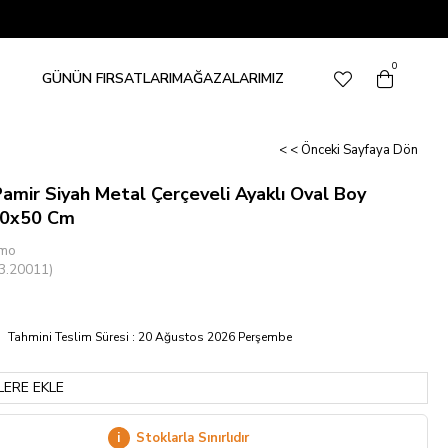
0
GÜNÜN FIRSATLARI
MAĞAZALARIMIZ
< < Önceki Sayfaya Dön
mir Siyah Metal Çerçeveli Ayaklı Oval Boy
80x50 Cm
mo
3.20011)
Tahmini Teslim Süresi
:
20 Ağustos 2026 Perşembe
LERE EKLE
i
Stoklarla Sınırlıdır