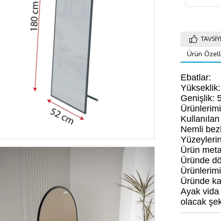
TAVSIY
Ürün Özelli
Ebatlar:
Yükseklik
Genişlik: 
Ürünlerimiz
Kullanılan
Nemli bezle
Yüzeylerin
Ürün metal
Üründe dör
Ürünlerimi
Üründe kat
Ayak vida
olacak şek