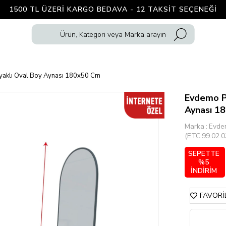
1500 TL ÜZERI KARGO BEDAVA - 12 TAKSIT SEÇENEĞI
Ayaklı Oval Boy Aynası 180x50 Cm
Evdemo Pa
Aynası 1
Marka
:
Evde
(ETC.99.02.0
SEPETTE
%5
İNDİRİM
FAVORI