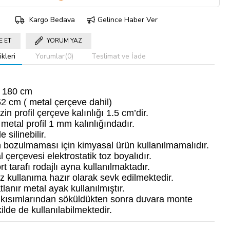
Kargo Bedava
Gelince Haber Ver
E ET
YORUM YAZ
kleri
Yorumlar
(0)
Teslimat ve İade
: 180 cm
52 cm ( metal çerçeve dahil)
in profil çerçeve kalınlığı 1.5 cm’dir.
 metal profil 1 mm kalınlığındadır.
 silinebilir.
 bozulmaması için kimyasal ürün kullanılmamalıdır.
 çerçevesi elektrostatik toz boyalıdır.
t tarafı rodajlı ayna kullanılmaktadır.
z kullanıma hazır olarak sevk edilmektedir.
lanır metal ayak kullanılmıştır.
 kısımlarından söküldükten sonra duvara monte
ilde de kullanılabilmektedir.