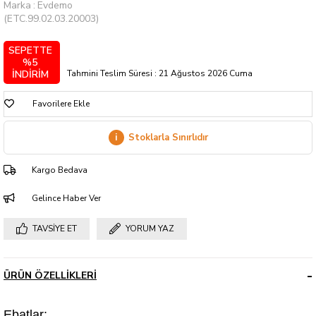
Marka
:
Evdemo
(ETC.99.02.03.20003)
SEPETTE
%5
Tahmini Teslim Süresi
:
21 Ağustos 2026 Cuma
İNDİRİM
Favorilere Ekle
i
Stoklarla Sınırlıdır
Kargo Bedava
Gelince Haber Ver
TAVSIYE ET
YORUM YAZ
ÜRÜN ÖZELLIKLERI
Ebatlar: