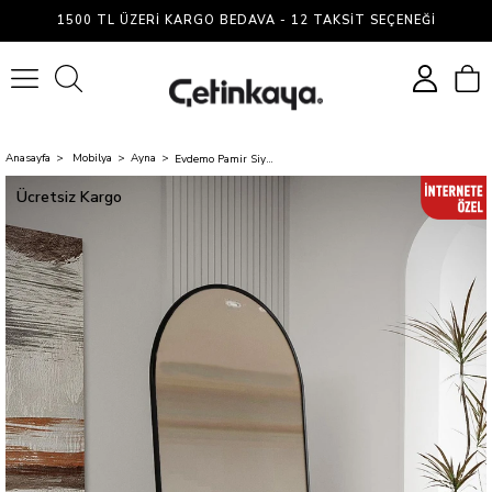
1500 TL ÜZERI KARGO BEDAVA - 12 TAKSIT SEÇENEĞI
0
Anasayfa
Mobilya
Ayna
Evdemo Pamir Siyah Metal Çerçeveli Ayaklı Oval Boy Aynası 180x70 Cm
Ücretsiz Kargo