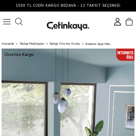
1500 TL ÜZERI KARGO BEDAVA - 12 TAKSIT SEÇENEĞI
0
Anasayfa
Bahçe Mobilyaları
Bahçe Oturma Grubu
Evdemo Saye Metal Bahçe Balkon Oturma Takımı 2+1+1+Orta Sehpa Antrasit
Ücretsiz Kargo