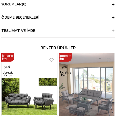
YORUMLAR
(0)
ÖDEME SEÇENEKLERI
TESLIMAT VE İADE
BENZER ÜRÜNLER
yeni
yeni
ürün
ürün
Ücretsiz
Ücretsiz
Kargo
Kargo