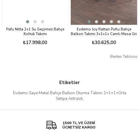
Pafu Nitta 2+1 Su Geçirmez Bahçe
Evdemo Joy Rattan Puflu Bahçe
Koltuk Takımı
Balkon Takımı 3+1+1+ Camlı Masa Gri
₺17.998,00
₺30.625,00
Beden Tablosu
Etiketler
Evdemo Saye Metal Bahçe Balkon Oturma Takımı 2+1+1+Orta
Sehpa Antrasit
,
1500 TL VE ÜZERİ
ÜCRETSİZ KARGO