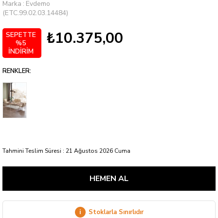
Marka
:
Evdemo
(ETC.99.02.03.14484)
₺10.375,00
SEPETTE
%5
İNDİRİM
RENKLER:
Tahmini Teslim Süresi
:
21 Ağustos 2026 Cuma
i
Stoklarla Sınırlıdır