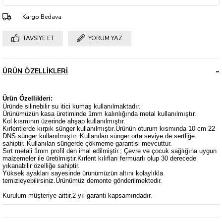
Kargo Bedava
TAVSIYE ET
YORUM YAZ
ÜRÜN ÖZELLIKLERI
Ürün Özellikleri:
Üründe silinebilir su itici kumaş kullanılmaktadır.
Ürünümüzün kasa üretiminde 1mm kalınlığında metal kullanılmıştır.
Kol kısmının üzerinde ahşap kullanılmıştır.
Kırlentlerde kırpık sünger kullanılmıştır.Ürünün oturum kısmında 10 cm 22
DNS sünger kullanılmıştır. Kullanılan sünger orta seviye de sertliğe
sahiptir. Kullanılan süngerde çökmeme garantisi mevcuttur.
Sırt metali 1mm profil den imal edilmiştir.; Çevre ve çocuk sağlığına uygun
malzemeler ile üretilmiştir.Kırlent kılıfları fermuarlı olup 30 derecede
yıkanabilir özelliğe sahiptir.
Yüksek ayakları sayesinde ürünümüzün altını kolaylıkla
temizleyebilirsiniz.Ürünümüz demonte gönderilmektedir.
Kurulum müşteriye aittir,2 yıl garanti kapsamındadır.