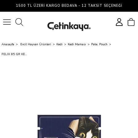
1500 TL ÜZERI KARGO BEDAVA - 12 TAKSIT SEÇENEĞI
0
Anasayfa
Evcil Hayvan Ürünleri
Kedi
Kedi Maması
Pate, Pouch
FELIX 85 GR KEDI MAMASI SIGIR ETLI POUCH