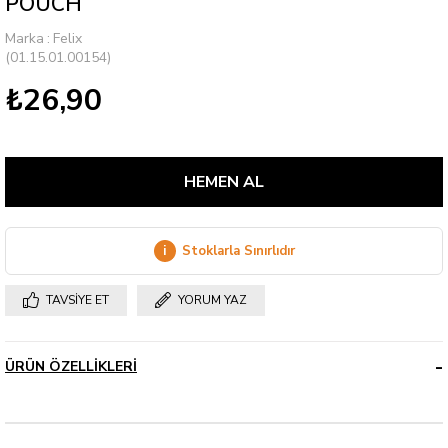
POUCH
Marka
:
Felix
(01.15.01.00154)
₺26,90
i
Stoklarla Sınırlıdır
TAVSIYE ET
YORUM YAZ
ÜRÜN ÖZELLIKLERI