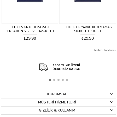
IX 85 GR KEDI MAMASI
FELIX 85 GR YAVRU KEDI MAMASI
FELIX 85
TION SIGIR VE TAVUK ETLI
SIGIR ETLI POUCH
POUCH
₺29,90
₺29,90
Beden Tablosu
1500 TL VE ÜZERİ
ÜCRETSİZ KARGO
KURUMSAL
MÜŞTERİ HİZMETLERİ
GİZLİLİK & KULLANIM