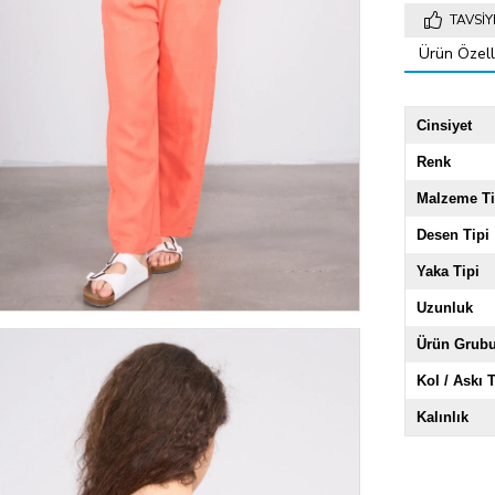
TAVSIY
Ürün Özelli
Cinsiyet
Renk
Malzeme Ti
Desen Tipi
Yaka Tipi
Uzunluk
Ürün Grub
Kol / Askı T
Kalınlık