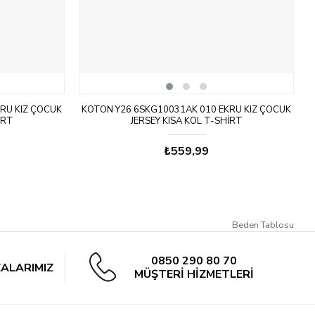
RU KIZ ÇOCUK
KOTON Y26 6SKG10031AK 010 EKRU KIZ ÇOCUK
IRT
JERSEY KISA KOL T-SHIRT
₺559,99
Beden Tablosu
0850 290 80 70
ALARIMIZ
MÜŞTERİ HİZMETLERİ