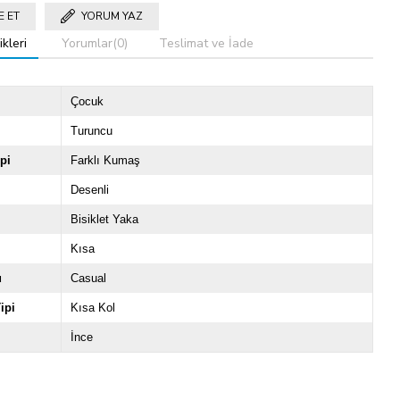
E ET
YORUM YAZ
kleri
Yorumlar
(0)
Teslimat ve İade
Çocuk
Turuncu
pi
Farklı Kumaş
Desenli
Bisiklet Yaka
Kısa
u
Casual
ipi
Kısa Kol
İnce