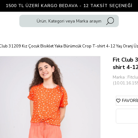
1500 TL ÜZERI KARGO BEDAVA - 12 TAKSIT SEÇENEĞI
 Club 31209 Kız Çocuk Bisiklet Yaka Bürümcük Crop T-shirt 4-12 Yaş Oranj Üze
Fit Club 
shirt 4-12
Marka
:
Fitcl
(10.01.16.15
FAVORI