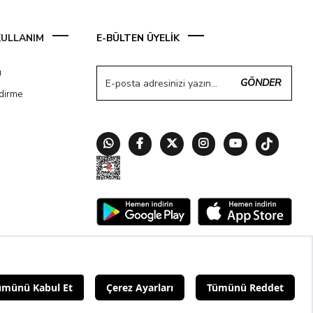
 KULLANIM
E-BÜLTEN ÜYELİK
ı
GÖNDER
ndirme