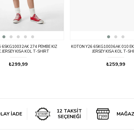
 6SKG10032AK 274 PEMBE KIZ
KOTON Y26 6SKG10036AK 010 EK
 JERSEY KISA KOL T-SHIRT
JERSEY KISA KOL T-SH
₺299,99
₺259,99
12 TAKSİT
LAY İADE
MAĞAZ
SEÇENEĞİ