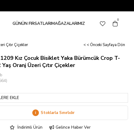
0
GÜNÜN FIRSATLARI
MAĞAZALARIMIZ
ri Çıtır Çiçekler
< < Önceki Sayfaya Dön
31209 Kız Çocuk Bisiklet Yaka Bürümcük Crop T-
 Yaş Oranj Üzeri Çıtır Çiçekler
ub
564)
LERE EKLE
i
Stoklarla Sınırlıdır
İndirimli Ürün
Gelince Haber Ver