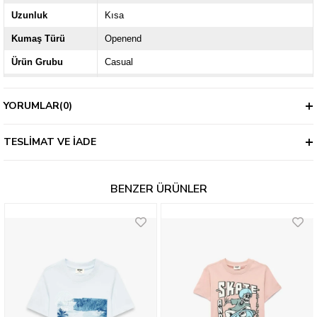
Uzunluk
Kısa
Kumaş Türü
Openend
Ürün Grubu
Casual
Kol / Askı Tipi
Kısa Kol
YORUMLAR
(0)
Kalınlık
İnce
TESLIMAT VE İADE
BENZER ÜRÜNLER