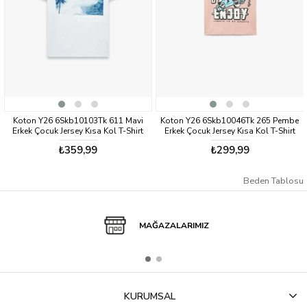
10103Tk 611 Mavi
Koton Y26 6Skb10046Tk 265 Pembe
Koton Y26 6Skb1
ey Kısa Kol T-Shirt
Erkek Çocuk Jersey Kısa Kol T-Shirt
Erkek Çocuk Jerse
9,99
₺299,99
₺35
Beden Tablosu
MAĞAZALARIMIZ
KURUMSAL