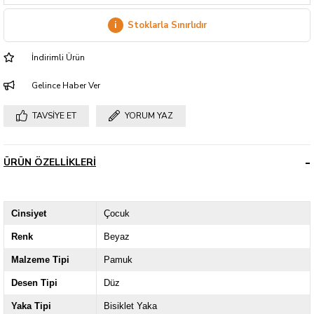
i
Stoklarla Sınırlıdır
İndirimli Ürün
Gelince Haber Ver
TAVSIYE ET
YORUM YAZ
ÜRÜN ÖZELLIKLERI
Cinsiyet
Çocuk
Renk
Beyaz
Malzeme Tipi
Pamuk
Desen Tipi
Düz
Yaka Tipi
Bisiklet Yaka