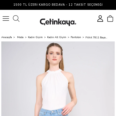
1500 TL ÜZERI KARGO BEDAVA - 12 TAKSIT SEÇENEĞI
0
Anasayfa
Moda
Kadın Giyim
Kadın Alt Giyim
Pantolon
Fithit 7811 Bayan Jean İspanyol Paça Pantolon Buz Mavi