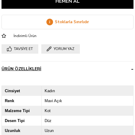
i
Stoklarla Sınırlıdır
İndirimli Ürün
TAVSIYE ET
YORUM YAZ
ÜRÜN ÖZELLIKLERI
Cinsiyet
Kadın
Renk
Mavi Açık
Malzeme Tipi
Kot
Desen Tipi
Düz
Uzunluk
Uzun