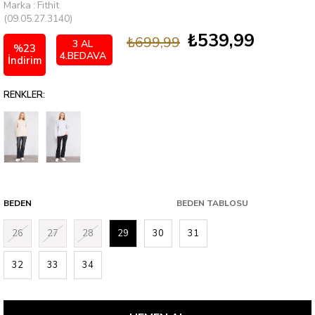
Marka
:
Fithit
(09.05.27.3140)
₺539,99
₺699,99
3 AL
%
23
4.BEDAVA
İndirim
RENKLER:
BEDEN
BEDEN TABLOSU
26
27
28
29
30
31
32
33
34