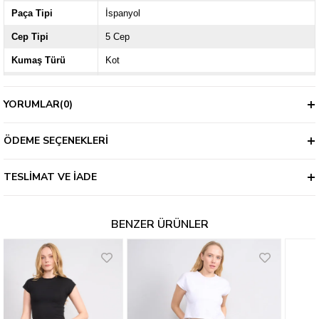
Paça Tipi
İspanyol
Cep Tipi
5 Cep
Kumaş Türü
Kot
Ürün Grubu
Casual
YORUMLAR
(0)
Bel Tipi
Yüksek
Kapama Şekli
Düğmeli
ÖDEME SEÇENEKLERI
Kalınlık
İnce
TESLIMAT VE İADE
BENZER ÜRÜNLER