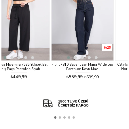
%20
el
Fithit 7810 Bayan Jean Maria Wide Leg
Çetinkaya Miyamira 7537 Yüksek B
Pantolon Koyu Mavi
Normal Paça Pantolon Lacivert
₺559,99
₺499,99
₺699,99
1500 TL VE ÜZERİ
ÜCRETSİZ KARGO