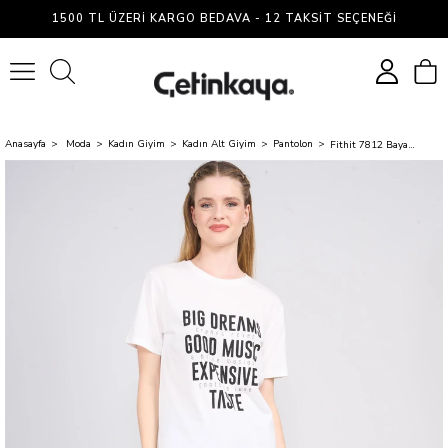
1500 TL ÜZERI KARGO BEDAVA - 12 TAKSIT SEÇENEĞI
0
Anasayfa
Moda
Kadın Giyim
Kadın Alt Giyim
Pantolon
Fithit 7812 Bayan Molie Mom Jean Pantolon İndigo