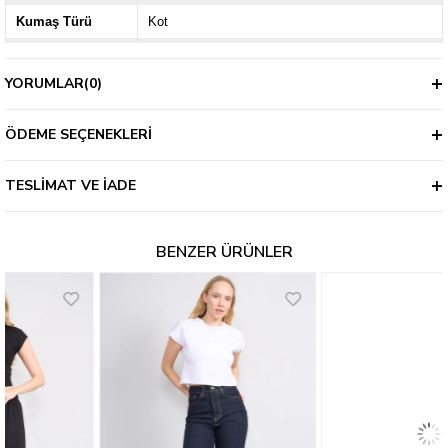
Kumaş Türü
Kot
Ürün Grubu
Casual
YORUMLAR
(0)
Bel Tipi
Yüksek
Kapama Şekli
Düğmeli
ÖDEME SEÇENEKLERI
Kalınlık
İnce
TESLIMAT VE İADE
BENZER ÜRÜNLER