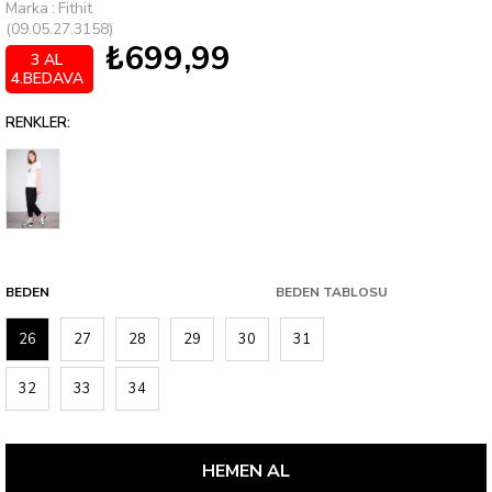
Marka
:
Fithit
(09.05.27.3158)
₺699,99
3 AL
4.BEDAVA
RENKLER:
BEDEN
BEDEN TABLOSU
26
27
28
29
30
31
32
33
34