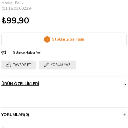
Marka
:
Felix
(01.15.01.00229)
₺99,90
i
Stoklarla Sınırlıdır
Gelince Haber Ver
TAVSIYE ET
YORUM YAZ
ÜRÜN ÖZELLIKLERI
YORUMLAR
(0)