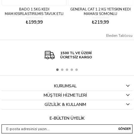
BADO 1.5KG KEDI
GENERAL CAT 1.2 KG YETISKIN KEDI
MAM.KISIRLASTIRILMIS TAVUK ETLI
MAMASI SOMONLU
₺199,99
₺219,99
Beden Tablosu
1500 TL VE ÜZERİ
ÜCRETSİZ KARGO
KURUMSAL
MÜŞTERİ HİZMETLERİ
GİZLİLİK & KULLANIM
E-BÜLTEN ÜYELİK
GÖNDER