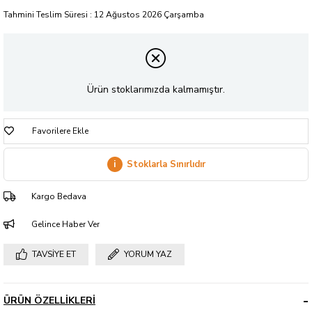
Tahmini Teslim Süresi
:
12 Ağustos 2026 Çarşamba
Ürün stoklarımızda kalmamıştır.
Favorilere Ekle
i
Stoklarla Sınırlıdır
Kargo Bedava
Gelince Haber Ver
TAVSIYE ET
YORUM YAZ
ÜRÜN ÖZELLIKLERI