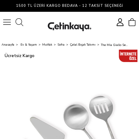
1500 TL ÜZERI KARGO BEDAVA - 12 TAKSIT SEÇENEĞI
0
Anasayfa
Ev & Yaşam
Mutfak
Sofra
Çatal Bıçak Takımı
The Mia Giallo Servis Seti Gümüş 5 Parça
Ücretsiz Kargo