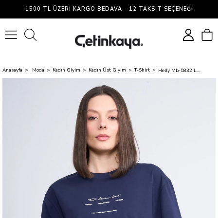
1500 TL ÜZERI KARGO BEDAVA - 12 TAKSIT SEÇENEĞI
0
Anasayfa
Moda
Kadın Giyim
Kadın Üst Giyim
T-Shirt
Helly Mb-5832 Lacıvert Kadın Yazılı T-Shırt