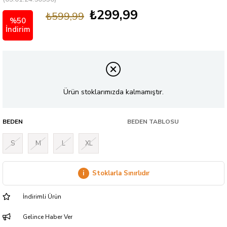
₺299,99
₺599,99
%
50
İndirim
Ürün stoklarımızda kalmamıştır.
BEDEN
BEDEN TABLOSU
S
M
L
XL
i
Stoklarla Sınırlıdır
İndirimli Ürün
Gelince Haber Ver