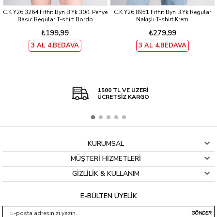
C.K Y26 3264 Fithit Byn B.Yk 30/1 Penye
C.K Y26 8951 Fithit Byn B.Yk Regular
Basic Regular T-shirt Bordo
Nakışlı T-shirt Krem
₺199,99
₺279,99
3 AL 4.BEDAVA
3 AL 4.BEDAVA
1500 TL VE ÜZERİ
ÜCRETSİZ KARGO
KURUMSAL
MÜŞTERİ HİZMETLERİ
GİZLİLİK & KULLANIM
E-BÜLTEN ÜYELİK
GÖNDER