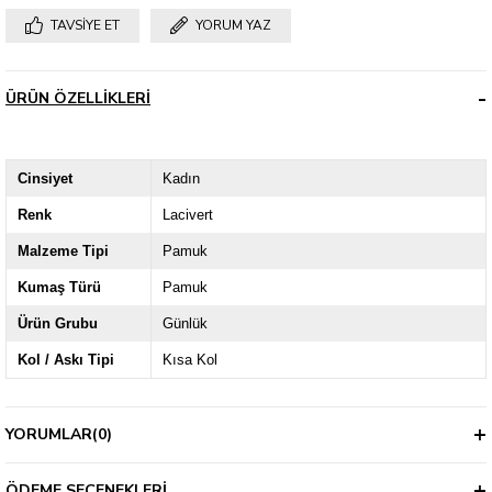
TAVSIYE ET
YORUM YAZ
ÜRÜN ÖZELLIKLERI
Cinsiyet
Kadın
Renk
Lacivert
Malzeme Tipi
Pamuk
Kumaş Türü
Pamuk
Ürün Grubu
Günlük
Kol / Askı Tipi
Kısa Kol
YORUMLAR
(0)
ÖDEME SEÇENEKLERI