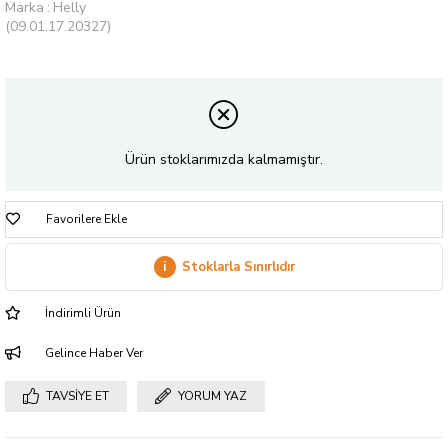
Marka
:
Helly
(09.01.17.20327)
Ürün stoklarımızda kalmamıştır.
Favorilere Ekle
i
Stoklarla Sınırlıdır
İndirimli Ürün
Gelince Haber Ver
TAVSIYE ET
YORUM YAZ