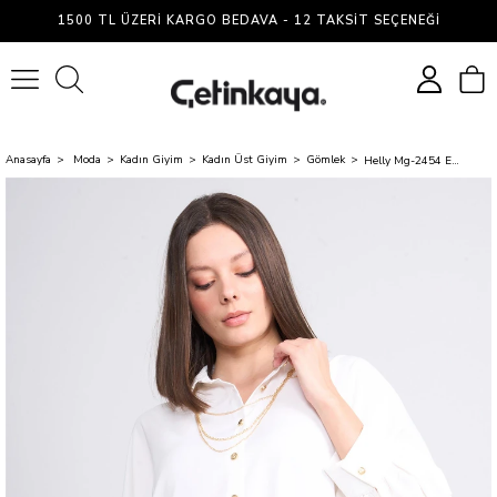
1500 TL ÜZERI KARGO BEDAVA - 12 TAKSIT SEÇENEĞI
0
Anasayfa
Moda
Kadın Giyim
Kadın Üst Giyim
Gömlek
Helly Mg-2454 Ekru Kadın Aksesuar Detaylı Gömlek