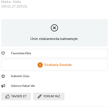
Marka
:
Helly
(09.01.27.20315)
Ürün stoklarımızda kalmamıştır.
Favorilere Ekle
i
Stoklarla Sınırlıdır
İndirimli Ürün
Gelince Haber Ver
TAVSIYE ET
YORUM YAZ