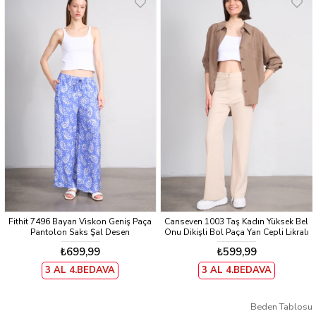
Fithit 7496 Bayan Viskon Geniş Paça
Canseven 1003 Taş Kadın Yüksek Bel
Pantolon Saks Şal Desen
Onu Dikişli Bol Paça Yan Cepli Likralı
Skuba Kumaş Pantolon
₺699,99
₺599,99
3 AL 4.BEDAVA
3 AL 4.BEDAVA
Beden Tablosu