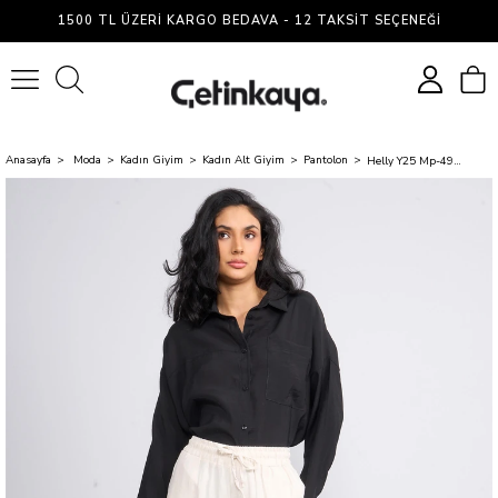
1500 TL ÜZERI KARGO BEDAVA - 12 TAKSIT SEÇENEĞI
0
Anasayfa
Moda
Kadın Giyim
Kadın Alt Giyim
Pantolon
Helly Y25 Mp-4952 Bej Kadın Beli Bağlamalı Desenli Bol Pantolon