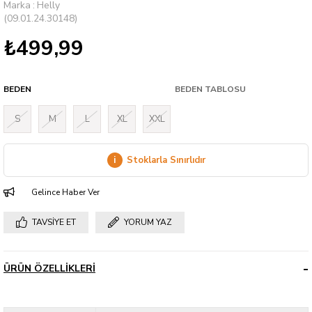
Marka
:
Helly
(09.01.24.30148)
₺499,99
BEDEN
BEDEN TABLOSU
S
M
L
XL
XXL
i
Stoklarla Sınırlıdır
Gelince Haber Ver
TAVSIYE ET
YORUM YAZ
ÜRÜN ÖZELLIKLERI