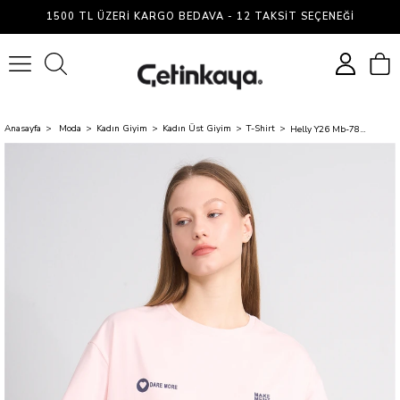
1500 TL ÜZERI KARGO BEDAVA - 12 TAKSIT SEÇENEĞI
0
Anasayfa
Moda
Kadın Giyim
Kadın Üst Giyim
T-Shirt
Helly Y26 Mb-7897 Pembe Kadın Yazılı T-Shirt S-Xl