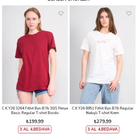
C.K Y26 3264 Fithit Byn B.Yk 30/1 Penye
C.K Y26 8951 Fithit Byn B.Yk Regular
Basic Regular T-shirt Bordo
Nakışlı T-shirt Krem
₺199,99
₺279,99
3 AL 4.BEDAVA
3 AL 4.BEDAVA