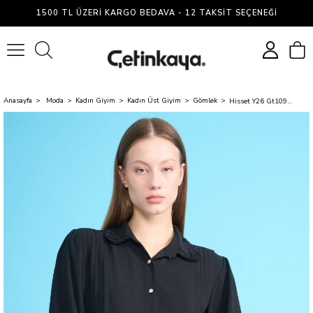
1500 TL ÜZERI KARGO BEDAVA - 12 TAKSIT SEÇENEĞI
0
Anasayfa
Moda
Kadın Giyim
Kadın Üst Giyim
Gömlek
Hisset Y26 Gt1091 Siyah Kadın Gömlek 38-44