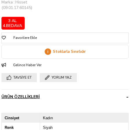
Marka
:
Hisset
(09.01.17.60145)
3 AL
4.BEDAVA
Favorilere Ekle
i
Stoklarla Sınırlıdır
Gelince Haber Ver
TAVSIYE ET
YORUM YAZ
ÜRÜN ÖZELLIKLERI
Cinsiyet
Kadın
Renk
Siyah